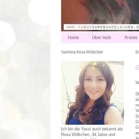
Home
Über mich
Promis
Yasmina Rosa Wölkchen
D
W
D
e
n
V
S
G
G
Ich bin die Yassi auch bekannt als
a
Rosa Wölkchen, 34 Jahre und
A