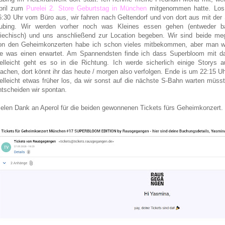
pril zum
Purelei 2. Store Geburtstag in München
mitgenommen hatte. Los
6:30 Uhr vom Büro aus, wir fahren nach Geltendorf und von dort aus mit de
ubing. Wir werden vorher noch was Kleines essen gehen (entweder ba
riechisch) und uns anschließend zur Location begeben. Wir sind beide me
on den Geheimkonzerten habe ich schon vieles mitbekommen, aber man we
ie was einen erwartet. Am Spannendsten finde ich dass Superbloom mit d
ielleicht geht es so in die Richtung. Ich werde sicherlich einige Storys 
achen, dort könnt ihr das heute / morgen also verfolgen. Ende is um 22:15 Uh
ielleicht etwas früher los, da wir sonst auf die nächste S-Bahn warten müss
ntscheiden wir spontan.
ielen Dank an Aperol für die beiden gewonnenen Tickets fürs Geheimkonzert.