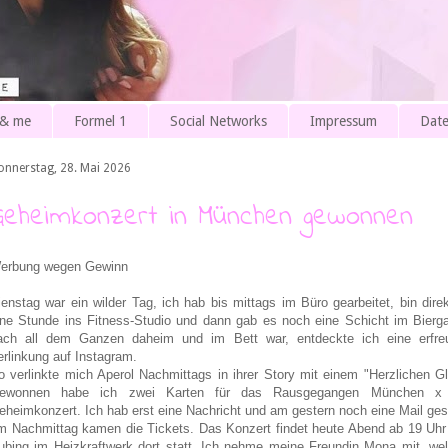
 & me
Formel 1
Social Networks
Impressum
Date
onnerstag, 28. Mai 2026
Geheimkonzert in München gewonnen
erbung wegen Gewinn
ienstag war ein wilder Tag, ich hab bis mittags im Büro gearbeitet, bin dire
ine Stunde ins Fitness-Studio und dann gab es noch eine Schicht im Bierga
ach all dem Ganzen daheim und im Bett war, entdeckte ich eine erfreu
erlinkung auf Instagram.
o verlinkte mich Aperol Nachmittags in ihrer Story mit einem "Herzlichen 
ewonnen habe ich zwei Karten für das Rausgegangen München x 
eheimkonzert. Ich hab erst eine Nachricht und am gestern noch eine Mail ge
m Nachmittag kamen die Tickets. Das Konzert findet heute Abend ab 19 Uhr
ubing im Heizkraftwerk dort statt. Ich nehme meine Freundin Mona mit, we