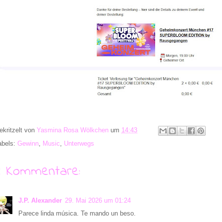
ekritzelt von
Yasmina Rosa Wölkchen
um
14:43
abels:
Gewinn
,
Music
,
Unterwegs
4 Kommentare:
J.P. Alexander
29. Mai 2026 um 01:24
Parece linda música. Te mando un beso.