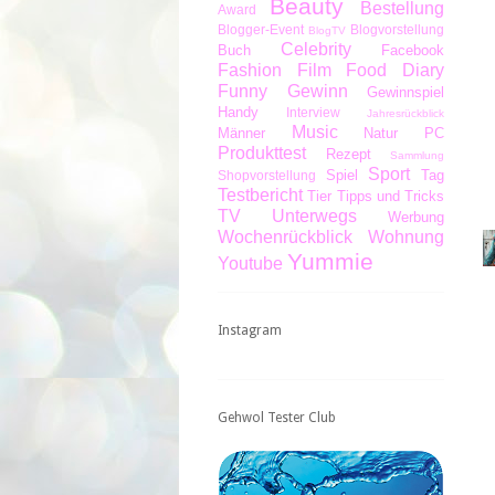
Beauty
Bestellung
Award
Blogger-Event
Blogvorstellung
BlogTV
Celebrity
Buch
Facebook
Fashion
Film
Food Diary
Funny
Gewinn
Gewinnspiel
Handy
Interview
Jahresrückblick
Music
Männer
Natur
PC
Produkttest
Rezept
Sammlung
Sport
Spiel
Tag
Shopvorstellung
Testbericht
Tier
Tipps und Tricks
TV
Unterwegs
Werbung
Wochenrückblick
Wohnung
Yummie
Youtube
Instagram
Gehwol Tester Club