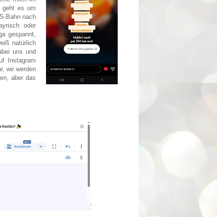
 geht es um
r S-Bahn nach
yrisch oder
ga gespannt,
iß natürlich
abei uns und
auf Instagram
r, wir werden
ten, aber das