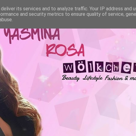
deliver its services and to analyze traffic. Your IP address and 
formance and security metrics to ensure quality of service, gen
abuse.