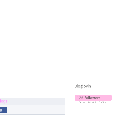
Bloglovin
og