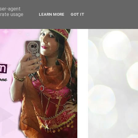
user-agent
erate usage
LEARN MORE
GOT IT