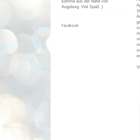
komme aus der Nähe von
A
Augsburg. Viel Spaß :)
1
A
g
Facebook
v
n
v
m
v
e
V