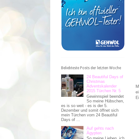
Beliebteste Posts der letzten Woche
24 Beautiful Days of
Christmas
Adventskalender
M
2015 Türchen Nr. 5
e
Gewinnspiel beendet
E
So meine Hübschen,
es is so weit - es is der 5.
Dezember und somit öffnet sich
mein Türchen vom 24 Beautiful
Days of ...
Auf gehts nach
Ägypten
So meine Lieben, ich