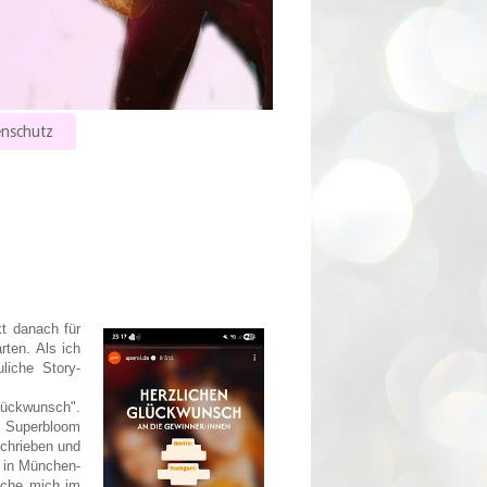
nschutz
kt danach für
rten. Als ich
liche Story-
Glückwunsch".
Superbloom
schrieben und
 in München-
lche mich im