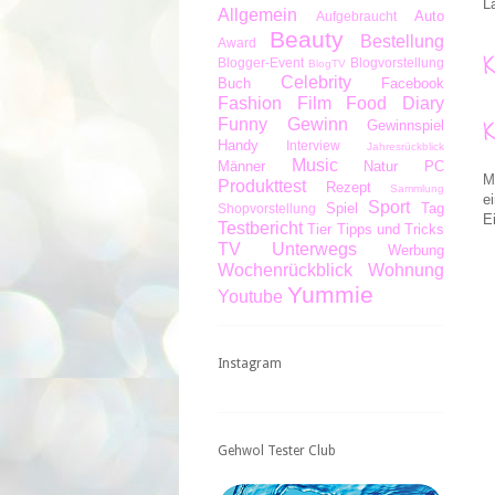
L
Allgemein
Auto
Aufgebraucht
Beauty
Bestellung
Award
Blogger-Event
Blogvorstellung
BlogTV
Celebrity
Buch
Facebook
Fashion
Film
Food Diary
Funny
Gewinn
Gewinnspiel
Handy
Interview
Jahresrückblick
Music
Männer
Natur
PC
M
Produkttest
Rezept
Sammlung
e
Sport
Spiel
Tag
Shopvorstellung
E
Testbericht
Tier
Tipps und Tricks
TV
Unterwegs
Werbung
Wochenrückblick
Wohnung
Yummie
Youtube
Instagram
Gehwol Tester Club