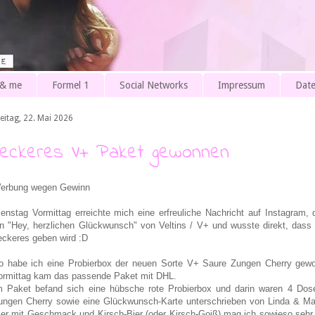
 & me
Formel 1
Social Networks
Impressum
Date
eitag, 22. Mai 2026
Leckeres V+ Paket gewonnen
erbung wegen Gewinn
ienstag Vormittag erreichte mich eine erfreuliche Nachricht auf Instagram,
in "Hey, herzlichen Glückwunsch" von Veltins / V+ und wusste direkt, dass
eckeres geben wird :D
o habe ich eine Probierbox der neuen Sorte V+ Saure Zungen Cherry gew
ormittag kam das passende Paket mit DHL.
m Paket befand sich eine hübsche rote Probierbox und darin waren 4 Do
ungen Cherry sowie eine Glückwunsch-Karte unterschrieben von Linda & Mari
ier mit Geschmack und Kirsch-Bier (oder Kirsch-Goiß) mag ich sowieso sehr