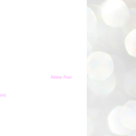
Älterer Post
om)