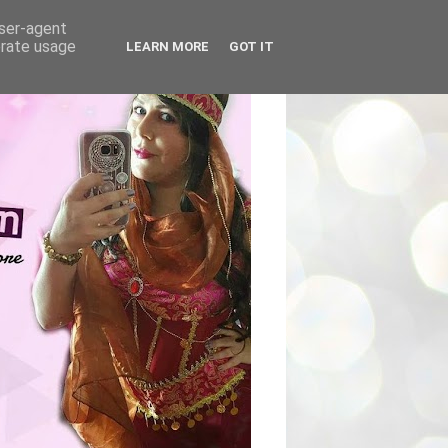
user-agent
erate usage
LEARN MORE
GOT IT