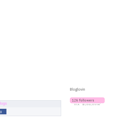
Bloglovin
og