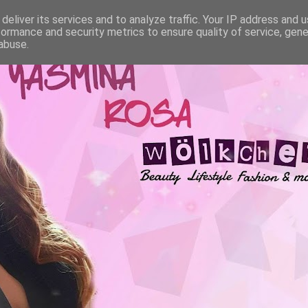
deliver its services and to analyze traffic. Your IP address and 
formance and security metrics to ensure quality of service, gen
abuse.