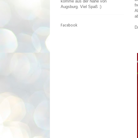
komme aus der Nähe von
f
Augsburg. Viel Spaß :)
A
a
Facebook
D