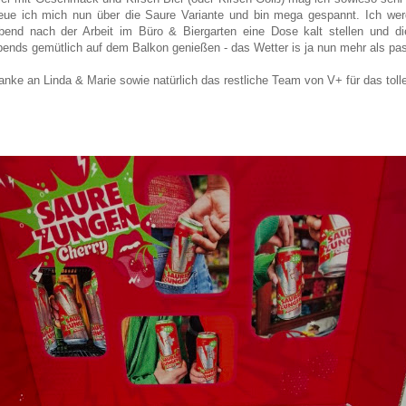
reue ich mich nun über die Saure Variante und bin mega gespannt. Ich wer
bend nach der Arbeit im Büro & Biergarten eine Dose kalt stellen und d
bends gemütlich auf dem Balkon genießen - das Wetter is ja nun mehr als pas
anke an Linda & Marie sowie natürlich das restliche Team von V+ für das toll