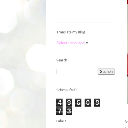
Translate my Blog
Select Language
▼
Search
Seitenaufrufe
4
9
6
0
9
7
3
Labels
G