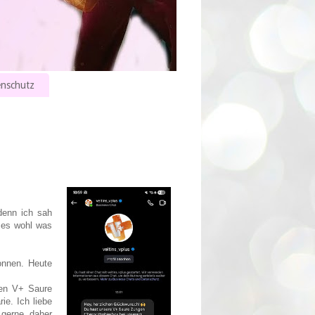
nschutz
 denn ich sah
 es wohl was
onnen. Heute
sen V+ Saure
e. Ich liebe
 gerne, daher