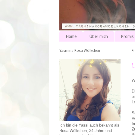
Home
Über mich
Promis
Yasmina Rosa Wölkchen
Fr
W
D
e
L
S
V
I
Ich bin die Yassi auch bekannt als
Z
Rosa Wölkchen, 34 Jahre und
B