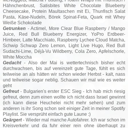
Hähnchenbrust, Satisbites White Chocolate Blueberry
Cheesecake, Protein Maultaschen mit Ei, Thunfisch Salat
Pasta, Käse-Nudeln, Börek Spinat-Feta, Quark mit Whey
Weiße Schokolade
Getrunken
- Actimel,
More Clear Blue Raspberry / Mango
Juice,
Red Bull Blueberry Energizer, YoPro Erdbeer-
Himbeer, Latte Macchiato, Raspberry Lychee Cloud Matcha,
Schwip Schwap Zero Lemon, Light Live Hugo, Red Bull
Sudachi-Lime, Déjà-Vu Wildberry, Cola Zero, Apfelschorle,
White Moccha
Gedacht
- Also der Mai is wettertechnisch bisher echt
durchwachsen, bis auf vereinzelt gute Tage, fühlt es sich
teilweise an als hätten wir schon wieder Herbst - kalt, nass
und teilweise sogar neblig. Schauen wir mal wie es weiter
geht
Gefreut
- Bulgarien's erster ESC Sieg - Ich hab mich riesig
gefreut, denn zum einen wollte ich nicht dass Israel gewinnt
(ich kann diese Heuchelei nicht mehr sehen) und zum
anderen is ihr Song schon seit einiger Zeit in meiner Spotify
Playlist. Sie versprüht einfach gute Laune :)
Geärgert
- Wieder mal manche Autofahrer. Ich war schon im
Kreisverkehr und da fuhr einer rein ohne überhaupt zu