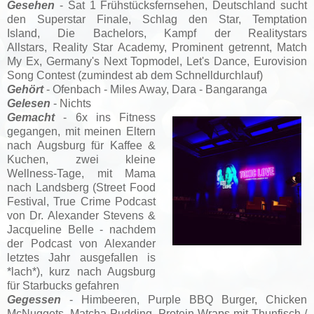
Gesehen
- Sat 1 Frühstücksfernsehen,
Deutschland sucht
den Superstar Finale, Schlag den Star,
Temptation
Island,
Die Bachelors,
Kampf der Realitystars
Allstars,
Reality Star Academy,
Prominent getrennt,
Match
My Ex,
Germany's Next Topmodel, Let's Dance, Eurovision
Song Contest (zumindest ab dem Schnelldurchlauf)
Gehört
- Ofenbach - Miles Away, Dara - Bangaranga
Gelesen
- Nichts
Gemacht
- 6x ins Fitness
gegangen, mit meinen Eltern
nach Augsburg für Kaffee &
Kuchen, zwei kleine
Wellness-Tage, mit Mama
nach Landsberg (Street Food
Festival, True Crime Podcast
von Dr. Alexander Stevens &
Jacqueline Belle - nachdem
der Podcast von Alexander
letztes Jahr ausgefallen is
*lach*), kurz nach Augsburg
für Starbucks gefahren
Gegessen
- Himbeeren, Purple BBQ Burger, Chicken
McNuggets, Matcha Pudding, Protein Wraps mit Thunfisch /