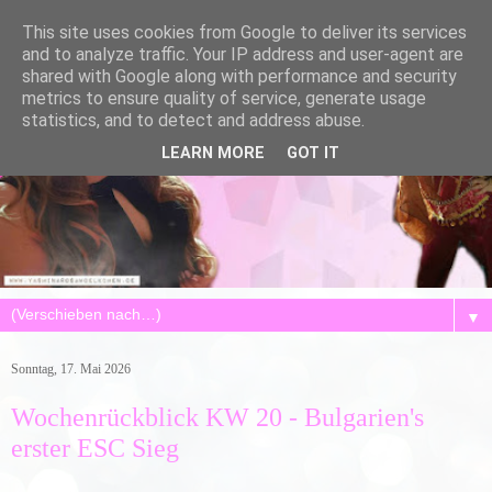
This site uses cookies from Google to deliver its services
and to analyze traffic. Your IP address and user-agent are
shared with Google along with performance and security
metrics to ensure quality of service, generate usage
statistics, and to detect and address abuse.
LEARN MORE
GOT IT
▼
Sonntag, 17. Mai 2026
Wochenrückblick KW 20 - Bulgarien's
erster ESC Sieg