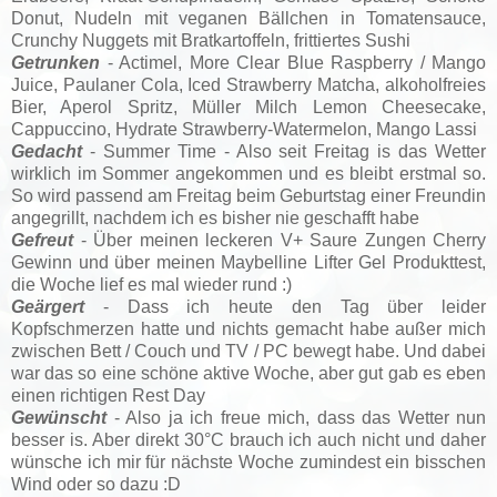
Donut, Nudeln mit veganen Bällchen in Tomatensauce,
Crunchy Nuggets mit Bratkartoffeln, frittiertes Sushi
Getrunken
- Actimel, More Clear Blue Raspberry / Mango
Juice, Paulaner Cola, Iced Strawberry Matcha, alkoholfreies
Bier, Aperol Spritz, Müller Milch Lemon Cheesecake,
Cappuccino, Hydrate Strawberry-Watermelon, Mango Lassi
Gedacht
- Summer Time - Also seit Freitag is das Wetter
wirklich im Sommer angekommen und es bleibt erstmal so.
So wird passend am Freitag beim Geburtstag einer Freundin
angegrillt, nachdem ich es bisher nie geschafft habe
Gefreut
- Über meinen leckeren V+ Saure Zungen Cherry
Gewinn und über meinen Maybelline Lifter Gel Produkttest,
die Woche lief es mal wieder rund :)
Geärgert
- Dass ich heute den Tag über leider
Kopfschmerzen hatte und nichts gemacht habe außer mich
zwischen Bett / Couch und TV / PC bewegt habe. Und dabei
war das so eine schöne aktive Woche, aber gut gab es eben
einen richtigen Rest Day
Gewünscht
- Also ja ich freue mich, dass das Wetter nun
besser is. Aber direkt 30°C brauch ich auch nicht und daher
wünsche ich mir für nächste Woche zumindest ein bisschen
Wind oder so dazu :D