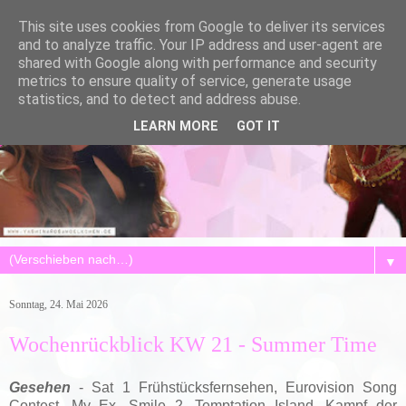
This site uses cookies from Google to deliver its services
and to analyze traffic. Your IP address and user-agent are
shared with Google along with performance and security
metrics to ensure quality of service, generate usage
statistics, and to detect and address abuse.
LEARN MORE
GOT IT
▼
Sonntag, 24. Mai 2026
Wochenrückblick KW 21 - Summer Time
Gesehen
- Sat 1 Frühstücksfernsehen,
Eurovision Song
Contest, My Ex, Smile 2,
Temptation Island,
Kampf der