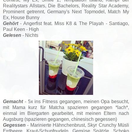
Realitystars Allstars,
Die Bachelors, Reality Star Academy,
Prominent getrennt,
Germany's Next Topmodel,
Match My
Ex, House Bunny
Gehört
- Angerfist feat. Miss K8 & The Playah - Santiago,
Paul Keen - High
Gelesen
- Nichts
Gemacht
- 5x ins Fitness gegangen, meinen Opa besucht,
mit Mama kurz für Matcha spazieren gegangen *lach*,
einmal im Biergarten gearbeitet, mit meinen Eltern nach
Augsburg (spazieren gegangen, chinesisch gegessen)
Gegessen
- Marinierte Hähnchenbrust, Skyr Crunchy Müsli
Erdbeere, Kraut-Schupfnudeln, Gemüse Spätzle, Schoko