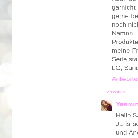
garnich
gerne be
noch nic
Namen D
Produkt
meine Fr
Seite sta
LG, San
Antwort
Antworten
Yasmin
Hallo S
Ja is s
und Anw