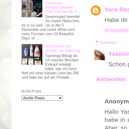
Christmas
Adventskalender
Sara Ro
2015 Türchen Nr. 5
Gewinnspiel beendet
Habe dir
So meine Hübschen,
es is so weit - es is der 5.
Antwort
Dezember und somit öffnet sich
mein Türchen vom 24 Beautiful
Days of ...
Antworten
DM Einkauf mit
Schoki von Samstag
Yasmin
Samstag Mittag als
ich meinen Wochen-
Schon g
Einkauf erledigt
habe, war ich noch
flott mit einer kleinen Liste bei DM
und habe bis auf ein Produkt ...
Antworten
Archiv Posts
Anonym
Hallo Ya
habe in 
Aber so 