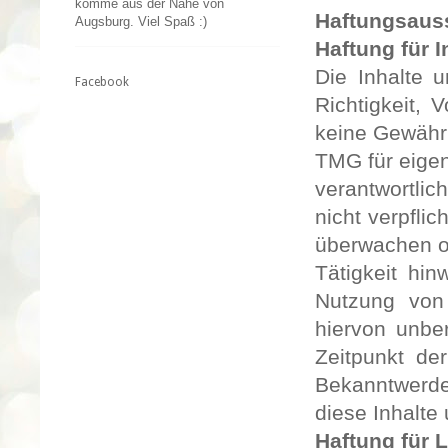
komme aus der Nähe von
Haftungsaus
Augsburg. Viel Spaß :)
Haftung für I
Die Inhalte u
Facebook
Richtigkeit, 
keine Gewähr
TMG für
eige
verantwortlic
nicht
verpflic
überwachen od
Tätigkeit hi
Nutzung von
hiervon
unber
Zeitpunkt de
Bekanntwerd
diese Inhalte
Haftung für 