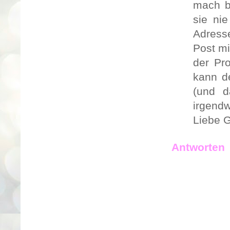
mach b
sie ni
Adress
Post m
der Pro
kann de
(und d
irgendw
Liebe 
Antworten