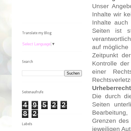
Unser Angebo
Inhalte wir k
Inhalte auch
Seiten ist 
Translate my Blog
verantwortlic
Select Language
▼
auf mögliche 
Zeitpunkt de
Search
Kontrolle der
einer Recht
Rechtsverlet
Urheberrecht
Seitenaufrufe
Die durch di
4
9
5
2
2
Seiten
unter
Bearbeitung,
8
2
Grenzen des 
Labels
jeweiligen Au