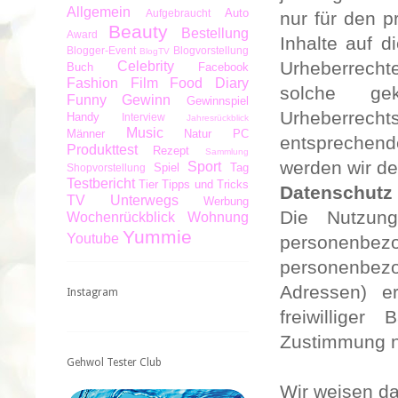
Allgemein
Auto
Aufgebraucht
nur für den p
Beauty
Bestellung
Award
Inhalte auf d
Blogger-Event
Blogvorstellung
BlogTV
Urheberrechte
Celebrity
Buch
Facebook
Fashion
Film
Food Diary
solche
ge
Funny
Gewinn
Gewinnspiel
Urheberrech
Handy
Interview
Jahresrückblick
Music
Männer
Natur
PC
entsprechen
Produkttest
Rezept
Sammlung
werden wir de
Sport
Spiel
Tag
Shopvorstellung
Testbericht
Tier
Tipps und Tricks
Datenschutz
TV
Unterwegs
Werbung
Die Nutzun
Wochenrückblick
Wohnung
Yummie
Youtube
personenbe
personenbez
Adressen) er
Instagram
freiwillige
Zustimmung ni
Gehwol Tester Club
Wir weisen da