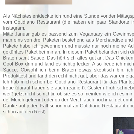
Als Nächstes entdeckte ich rund eine Stunde vor der Mittag
vom Cotidiano Restaurant
(die haben ein paar Standorte 
Instagram.
Mitte Januar gab es passend zum Veganuary ein Gewinnspi
man eins von drei Paketen bestehend aus Merchandise und 
Pakete habe ich gewonnen und musste nur noch meine Adre
gekühltes Paket bei mir an. In diesem Paket befanden sich
Braten samt Sauce. Das hört sich alles gut an. Das Chicke
Cool Box drin und fand es richtig lecker. Also freue ich m
Sauce. Obwohl ich beim Braten etwas skeptisch bin, ich
Produkttest und fand den echt nicht gut, aber das war eine 
Ich hab mich schon bei Cotidiano Restaurant für das Plant
freue (darauf haben sie auch reagiert). Gestern Früh schrie
weiß jetzt nicht so richtig ob sie es so meinten wie ich es 
der Merch getrennt oder ob der Merch auch nochmal getrennt 
Danke auf jeden Fall schon mal an Cotidiano Restaurant und
schon auf den Rest).