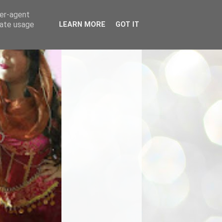
ser-agent
rate usage
LEARN MORE
GOT IT