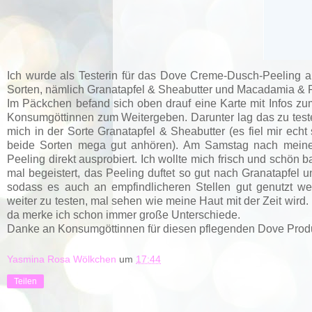
Ich wurde als Testerin für das Dove Creme-Dusch-Peeling 
Sorten, nämlich Granatapfel & Sheabutter und Macadamia & 
Im Päckchen befand sich oben drauf eine Karte mit Infos zum
Konsumgöttinnen zum Weitergeben. Darunter lag das zu tes
mich in der Sorte Granatapfel & Sheabutter (es fiel mir ech
beide Sorten mega gut anhören). Am Samstag nach meine
Peeling direkt ausprobiert. Ich wollte mich frisch und schön 
mal begeistert, das Peeling duftet so gut nach Granatapfel u
sodass es auch an empfindlicheren Stellen gut genutzt w
weiter zu testen, mal sehen wie meine Haut mit der Zeit wird
da merke ich schon immer große Unterschiede.
Danke an Konsumgöttinnen für diesen pflegenden Dove Produ
Yasmina Rosa Wölkchen
um
17:44
Teilen