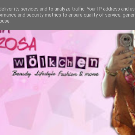
eliver its services and to analyze traffic. Your IP address and u
ormance and security metrics to ensure quality of service, gene
buse.