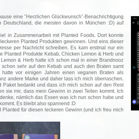
spause eine "Herzlichen Glückwunsch"-Benachrichtigung
in Deutschland, die meisten davon in München :D)
auf
el in Zusammenarbeit mit Planted Foods. Dort konnte
leckeren Planted Produkten gewinnen. Und eins dieser
sse per Nachricht schreiben. Es kam erstmal nur ein
 die Planted Produkte Kebab, Chicken Lemon & Herb und
n Lemon & Herb hatte ich schon mal in einer Brandnooz
ich schon sehr auf den Kebab und auch den Braten samt
 hatte vor einigen Jahren einen veganen Braten als
ganz andere Marke und daher lass ich mich überraschen.
ed Paket bedankt und dass ich mich schon auf den Rest
ben sie mir, dass mein Gewinn in zwei Teilen kommt. Ich
mir denke, nämlich das Essen was ich nun schon habe und
kommt. Es bleibt also spannend :D
 Planted für diesen leckeren Gewinn (und ich freu mich