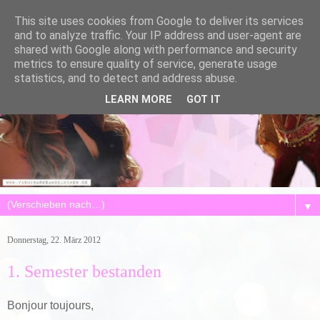
This site uses cookies from Google to deliver its services
and to analyze traffic. Your IP address and user-agent are
shared with Google along with performance and security
metrics to ensure quality of service, generate usage
statistics, and to detect and address abuse.
LEARN MORE
GOT IT
▼
Donnerstag, 22. März 2012
1. Semester bestanden
Bonjour toujours,