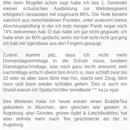
Wie mein Blogtitel schon sagt habe ich das 1. Semester
meiner schulischen Ausbildung zur Webdesignerin
erfolgreich bestanden mit insgesamt 86%. Die Note besteht
natürlich aus verschiedenen Punkten, unter anderem meine
Abschlussprüfung in der ich trotz riesiger Panik sogar noch
74% bekommen hab :D das hätte ich gar nicht geglaubt, ich
habe eher an 60% gedacht, weils mir halt echt nicht gut ging
ich hab mir irgendwas aus den Fingern gesaugt.
Zudem kommt jetz, dass ich nicht mehr
Donnerstagvormittags in die Schule muss, sondern
Dienstagnachmittags, was mich ganz leicht anwurmt, weil
nachmittags enfach übelst fürn Arsch is, man schläft zwar bis
10 oder so aber dann fährt man hin, macht sein Zeug, fährt
heim und kann wieder schlafen gehen. Des is auch ein
Grund warum ich Spätschichtler bemitleide ^^ na ja egal.
Des Weiteren habe ich heute wieder einen BubbleTea
getrunken in München, den gleichen wie gestern in
Augsburg, also Grüntee, grüner Apfel & Litschibubbles, hat
aber definitv mehr nach Tee geschmeckt als der in
Augsburg.