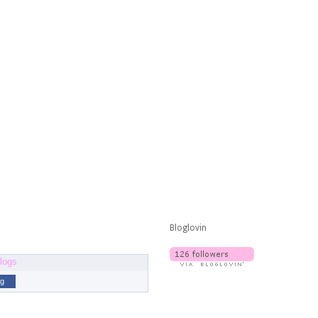
Bloglovin
og