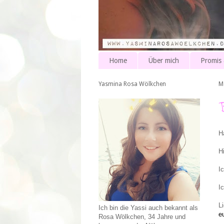
Home
Über mich
Promis
Yasmina Rosa Wölkchen
M
B
H
H
I
I
L
Ich bin die Yassi auch bekannt als
e
Rosa Wölkchen, 34 Jahre und