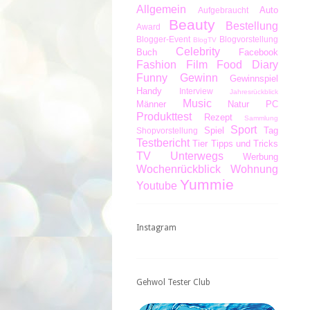
Allgemein
Auto
Aufgebraucht
Beauty
Bestellung
Award
Blogger-Event
Blogvorstellung
BlogTV
Celebrity
Buch
Facebook
Fashion
Film
Food Diary
Funny
Gewinn
Gewinnspiel
Handy
Interview
Jahresrückblick
Music
Männer
Natur
PC
Produkttest
Rezept
Sammlung
Sport
Spiel
Tag
Shopvorstellung
Testbericht
Tier
Tipps und Tricks
TV
Unterwegs
Werbung
Wochenrückblick
Wohnung
Yummie
Youtube
Instagram
Gehwol Tester Club