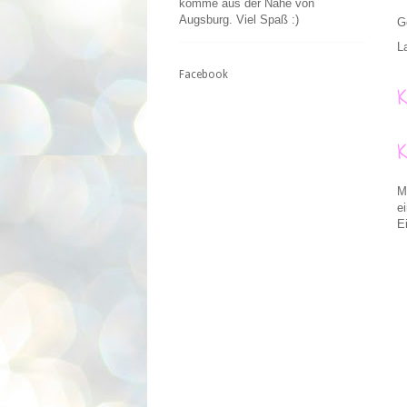
komme aus der Nähe von
Augsburg. Viel Spaß :)
G
L
Facebook
M
e
E