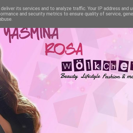
deliver its services and to analyze traffic. Your IP address and 
formance and security metrics to ensure quality of service, gen
abuse.