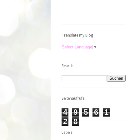
Translate my Blog
Select Language
▼
Search
Seitenaufrufe
4
9
5
6
1
2
8
Labels