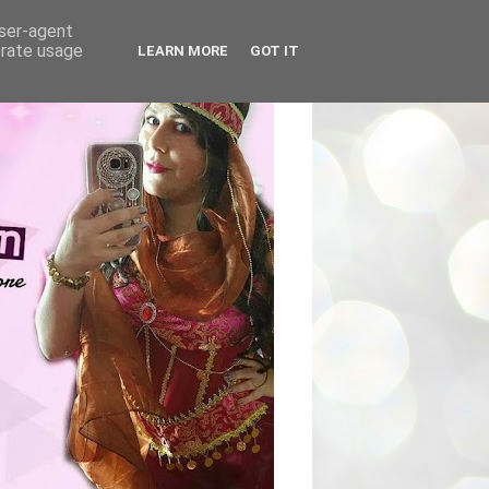
user-agent
erate usage
LEARN MORE
GOT IT