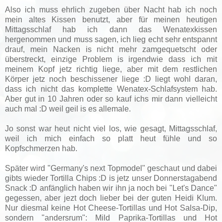
Also ich muss ehrlich zugeben über Nacht hab ich noch
mein altes Kissen benutzt, aber für meinen heutigen
Mittagsschlaf hab ich dann das Wenatexkissen
hergenommen und muss sagen, ich lieg echt sehr entspannt
drauf, mein Nacken is nicht mehr zamgequetscht oder
überstreckt, einzige Problem is irgendwie dass ich mit
meinem Kopf jetz richtig liege, aber mit dem restlichen
Körper jetz noch beschissener liege :D liegt wohl daran,
dass ich nicht das komplette Wenatex-Schlafsystem hab.
Aber gut in 10 Jahren oder so kauf ichs mir dann vielleicht
auch mal :D weil geil is es allemale.
Jo sonst war heut nicht viel los, wie gesagt, Mittagsschlaf,
weil ich mich einfach so platt heut fühle und so
Kopfschmerzen hab.
Später wird "Germany's next Topmodel" geschaut und dabei
gibts wieder Tortilla Chips :D is jetz unser Donnerstagabend
Snack :D anfänglich haben wir ihn ja noch bei "Let's Dance"
gegessen, aber jezt doch lieber bei der guten Heidi Klum.
Nur diesmal keine Hot Cheese-Tortillas und Hot Salsa-Dip,
sondern "andersrum": Mild Paprika-Tortillas und Hot