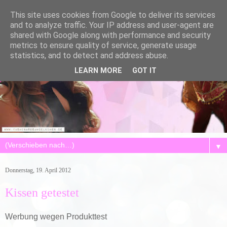
This site uses cookies from Google to deliver its services
and to analyze traffic. Your IP address and user-agent are
shared with Google along with performance and security
metrics to ensure quality of service, generate usage
statistics, and to detect and address abuse.
LEARN MORE
GOT IT
▼
Donnerstag, 19. April 2012
Kissen getestet
Werbung wegen Produkttest