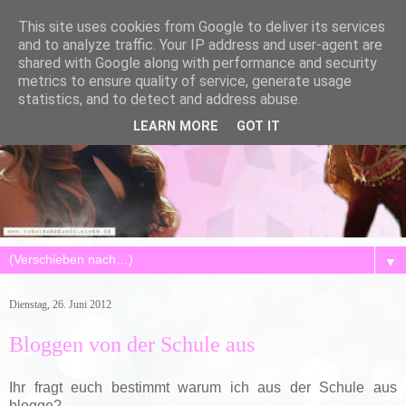
This site uses cookies from Google to deliver its services
and to analyze traffic. Your IP address and user-agent are
shared with Google along with performance and security
metrics to ensure quality of service, generate usage
statistics, and to detect and address abuse.
LEARN MORE
GOT IT
▼
Dienstag, 26. Juni 2012
Bloggen von der Schule aus
Ihr fragt euch bestimmt warum ich aus der Schule aus
blogge?