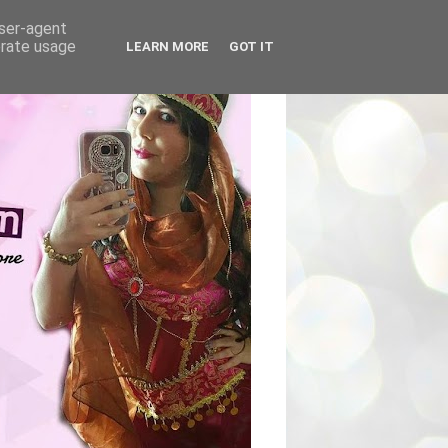
user-agent
erate usage
LEARN MORE
GOT IT