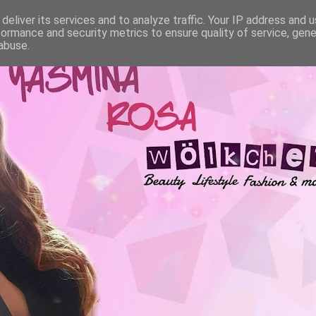
deliver its services and to analyze traffic. Your IP address and 
formance and security metrics to ensure quality of service, gen
abuse.