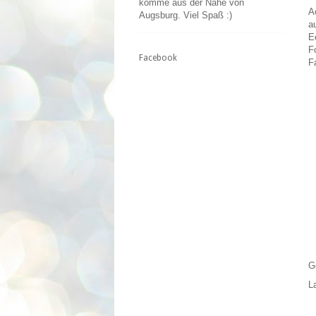
komme aus der Nähe von
A
Augsburg. Viel Spaß :)
a
E
F
Facebook
F
G
L