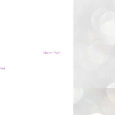
Älterer Post
om)