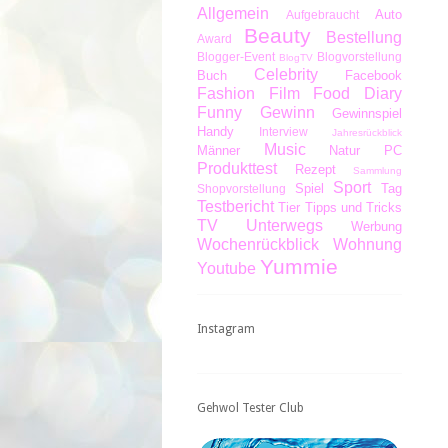
Allgemein
Auto
Aufgebraucht
Beauty
Bestellung
Award
Blogger-Event
Blogvorstellung
BlogTV
Celebrity
Buch
Facebook
Fashion
Film
Food Diary
Funny
Gewinn
Gewinnspiel
Handy
Interview
Jahresrückblick
Music
Männer
Natur
PC
Produkttest
Rezept
Sammlung
Sport
Spiel
Tag
Shopvorstellung
Testbericht
Tier
Tipps und Tricks
TV
Unterwegs
Werbung
Wochenrückblick
Wohnung
Yummie
Youtube
Instagram
Gehwol Tester Club