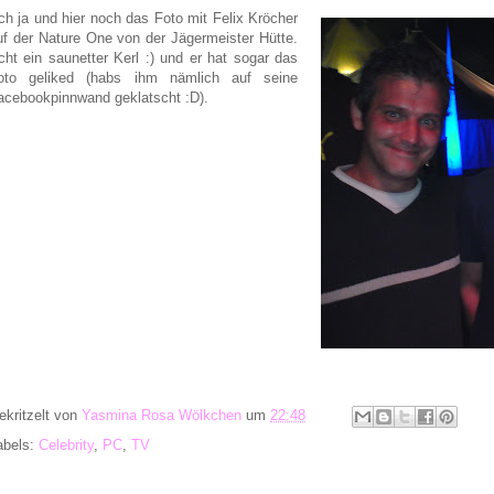
ch ja und hier noch das Foto mit Felix Kröcher
uf der Nature One von der Jägermeister Hütte.
cht ein saunetter Kerl :) und er hat sogar das
oto geliked (habs ihm nämlich auf seine
acebookpinnwand geklatscht :D).
ekritzelt von
Yasmina Rosa Wölkchen
um
22:48
abels:
Celebrity
,
PC
,
TV