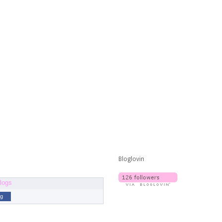
Bloglovin
og