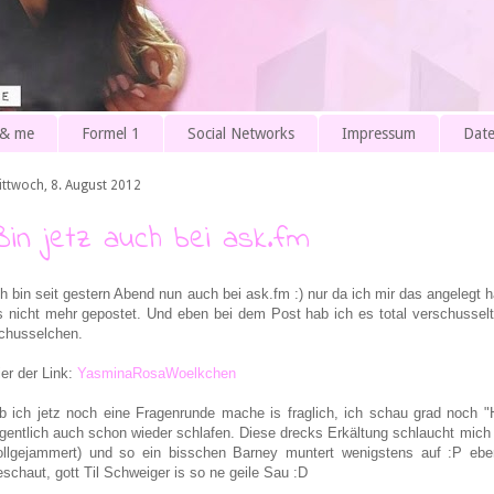
 & me
Formel 1
Social Networks
Impressum
Date
ittwoch, 8. August 2012
Bin jetz auch bei ask.fm
ch bin seit gestern Abend nun auch bei ask.fm :) nur da ich mir das angelegt 
s nicht mehr gepostet. Und eben bei dem Post hab ich es total verschusselt 
chusselchen.
ier der Link:
YasminaRosaWoelkchen
b ich jetz noch eine Fragenrunde mache is fraglich, ich schau grad noch 
igentlich auch schon wieder schlafen. Diese drecks Erkältung schlaucht mich 
ollgejammert) und so ein bisschen Barney muntert wenigstens auf :P eb
eschaut, gott Til Schweiger is so ne geile Sau :D