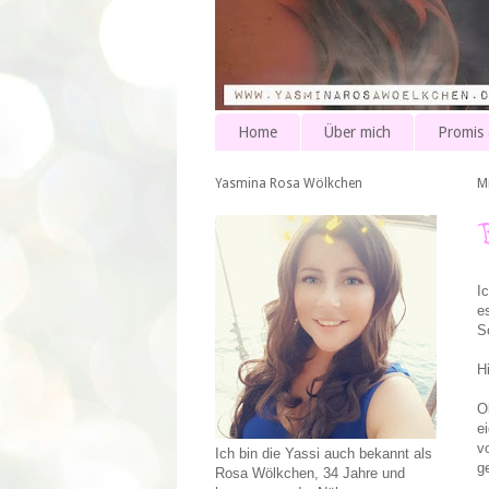
Home
Über mich
Promis
Yasmina Rosa Wölkchen
M
I
e
S
H
O
e
v
Ich bin die Yassi auch bekannt als
g
Rosa Wölkchen, 34 Jahre und