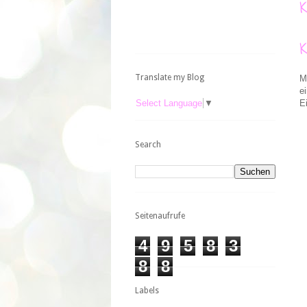
Translate my Blog
M
e
Select Language
▼
E
Search
Seitenaufrufe
4
9
5
8
3
8
8
Labels