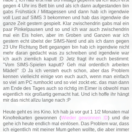
gegen 4 Uhr ins Bett bin und als ich dann aufgestanden bin
gabs Frühstück / Mittagessen und dann hab ich irgendwie
voll Lust auf SIMS 3 bekommen und hab das irgendwie die
ganze Zeit gestern gespielt. Klar zwischendrin gabs mal ein
paar Pinkelpausen und so und ich war auch zwischendrin
mal ein Eis holen, aber im Groben und Ganzen war ich
gestern echt übelst der SIMS-Nerd und als ich dann gegen
23 Uhr Richtung Bett gegangen bin hab ich irgendwie nicht
mehr daran gedacht was zu schreiben und irgendwie war
ich auch ziemlich kaputt :D Jetz fragt ihr euch bestimmt:
"Vom SIMS-Spielen kaputt? Geh mal ordentlich arbeiten
Mädel!" :D Ja ich versteh euch schon, aber das Problem
kennen vielleicht einige von euch auch, wenn man einfach
so viel am PC rumhockt und so viel zockt etc. das man dann
am Ende des Tages auch so richtig im Eimer is obwohl man
eigentlich nix großartig gemacht hat. Und ich hoffe ihr hängt
mir das nicht allzu lange nach :P
Heute geht es ins Kino. Ich hab ja vor gut 1 1/2 Monaten mal
Kinofreikarten gewonnen (
Wieder gewonnen :D
) und die
gehe ich heute endlich mal einlösen. Das Problem war, dass
ich eigentlich mit meiner Mum gehen wollte, die aber immer