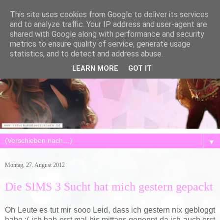
This site uses cookies from Google to deliver its services
and to analyze traffic. Your IP address and user-agent are
shared with Google along with performance and security
metrics to ensure quality of service, generate usage
statistics, and to detect and address abuse.
LEARN MORE
GOT IT
▼
Montag, 27. August 2012
Die SIMS 3 Sucht hat mich gestern gepackt
Oh Leute es tut mir sooo Leid, dass ich gestern nix gebloggt
habe :( ich hab erst mal bis mittags gepennt da ich auch erst