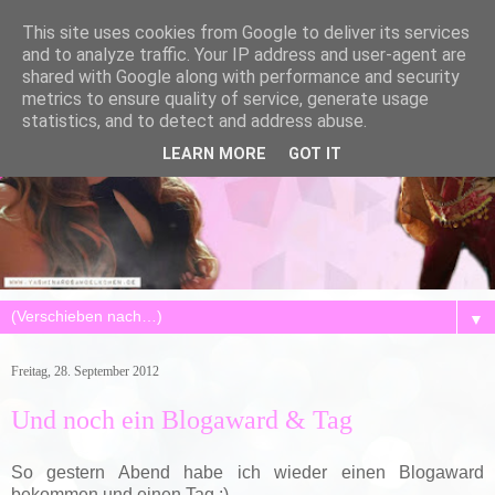
This site uses cookies from Google to deliver its services
and to analyze traffic. Your IP address and user-agent are
shared with Google along with performance and security
metrics to ensure quality of service, generate usage
statistics, and to detect and address abuse.
LEARN MORE
GOT IT
▼
Freitag, 28. September 2012
Und noch ein Blogaward & Tag
So gestern Abend habe ich wieder einen Blogaward
bekommen und einen Tag :)