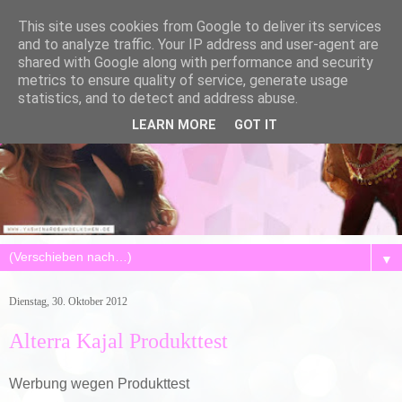
This site uses cookies from Google to deliver its services
and to analyze traffic. Your IP address and user-agent are
shared with Google along with performance and security
metrics to ensure quality of service, generate usage
statistics, and to detect and address abuse.
LEARN MORE
GOT IT
▼
Dienstag, 30. Oktober 2012
Alterra Kajal Produkttest
Werbung wegen Produkttest