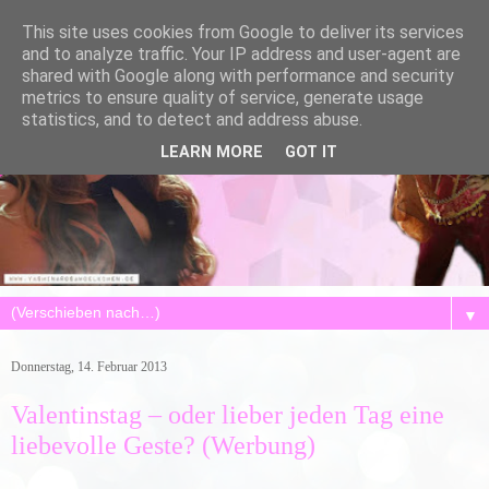
This site uses cookies from Google to deliver its services
and to analyze traffic. Your IP address and user-agent are
shared with Google along with performance and security
metrics to ensure quality of service, generate usage
statistics, and to detect and address abuse.
LEARN MORE
GOT IT
▼
Donnerstag, 14. Februar 2013
Valentinstag – oder lieber jeden Tag eine
liebevolle Geste? (Werbung)