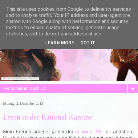
This site uses cookies from Google to deliver its services
and to analyze traffic. Your IP address and user-agent are
shared with Google along with performance and security
metrics to ensure quality of service, generate usage
statistics, and to detect and address abuse.
LEARN MORE
GOT IT
▼
Montag, 2. Dezember 2013
Essen in der Rational Kantine
Mein Freund arbeitet ja bei der
Rational AG
in Landsberg.
Da dort das Essen von super Köchen stammt und er bereits