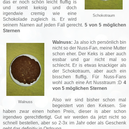
das er noch schön leicht fluffig is
und somit keksig und doch
irgendwie cremig wie eine
Schokotraum
Schokolade zugleich is. Er wird
seinem Namen auf jeden Fall gerecht.
5 von 5 möglichen
Sternen
Walnuss:
Ja also ich persönlich bin
nicht so der Nuss-Fan, meine Mutter
schon eher. Der Keks is aber auch
essbar und gar nicht mal so
schlecht. Er is etwas knackiger als
der Schokotraum, aber auch ein
bisschen fluffig. Für Nuss-Fans
wohl auch eine Art Nusstraum :D
4
von 5 möglichen Sternen
Also wir sind bisher schon mal
Walnuss
begeistert von den Keksen. Sie
haben zwar einen hohen Preis, dieser is aber schon
irgendwo gerechtfertigt. Gut wir werden da jetzt nicht so
schnell bestellen, aber so 2-3x im Jahr oder als Geschenk
geht das definitiv in Ordnung.