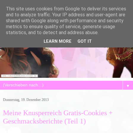
This site uses cookies from Google to deliver its services
and to analyze traffic. Your IP address and user-agent are
shared with Google along with performance and security
metrics to ensure quality of service, generate usage
statistics, and to detect and address abuse.
LEARN MORE
GOT IT
▼
Donnerstag, 19. Dezember 2013
Meine Knusperreich Gratis-Cookies +
Geschmacksberichte (Teil 1)