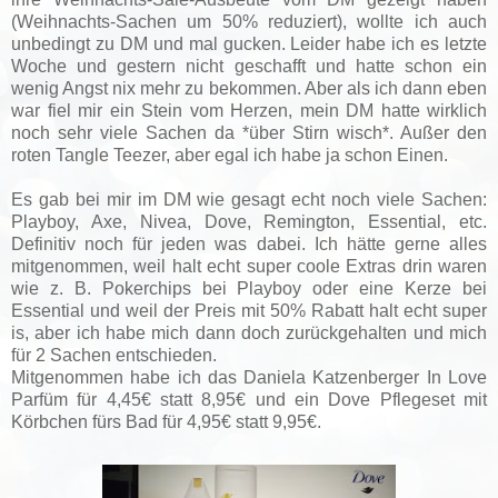
(Weihnachts-Sachen um 50% reduziert), wollte ich auch
unbedingt zu DM und mal gucken. Leider habe ich es letzte
Woche und gestern nicht geschafft und hatte schon ein
wenig Angst nix mehr zu bekommen. Aber als ich dann eben
war fiel mir ein Stein vom Herzen, mein DM hatte wirklich
noch sehr viele Sachen da *über Stirn wisch*. Außer den
roten Tangle Teezer, aber egal ich habe ja schon Einen.
Es gab bei mir im DM wie gesagt echt noch viele Sachen:
Playboy, Axe, Nivea, Dove, Remington, Essential, etc.
Definitiv noch für jeden was dabei. Ich hätte gerne alles
mitgenommen, weil halt echt super coole Extras drin waren
wie z. B. Pokerchips bei Playboy oder eine Kerze bei
Essential und weil der Preis mit 50% Rabatt halt echt super
is, aber ich habe mich dann doch zurückgehalten und mich
für 2 Sachen entschieden.
Mitgenommen habe ich das Daniela Katzenberger In Love
Parfüm für 4,45€ statt 8,95€ und ein Dove Pflegeset mit
Körbchen fürs Bad für 4,95€ statt 9,95€.