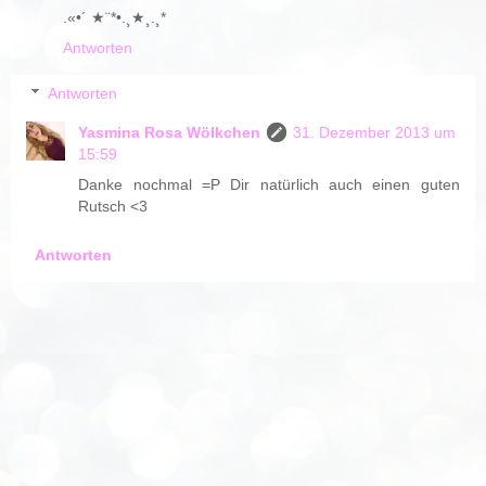
.«•´ ★¨*•.¸★¸.¸*
Antworten
Antworten
Yasmina Rosa Wölkchen
31. Dezember 2013 um
15:59
Danke nochmal =P Dir natürlich auch einen guten
Rutsch <3
Antworten