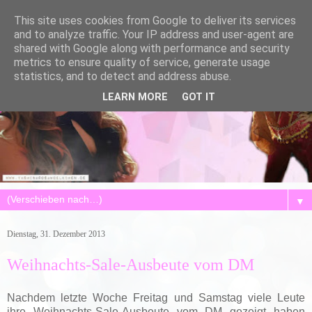
This site uses cookies from Google to deliver its services
and to analyze traffic. Your IP address and user-agent are
shared with Google along with performance and security
metrics to ensure quality of service, generate usage
statistics, and to detect and address abuse.
LEARN MORE
GOT IT
▼
Dienstag, 31. Dezember 2013
Weihnachts-Sale-Ausbeute vom DM
Nachdem letzte Woche Freitag und Samstag viele Leute
ihre Weihnachts-Sale-Ausbeute vom DM gezeigt haben