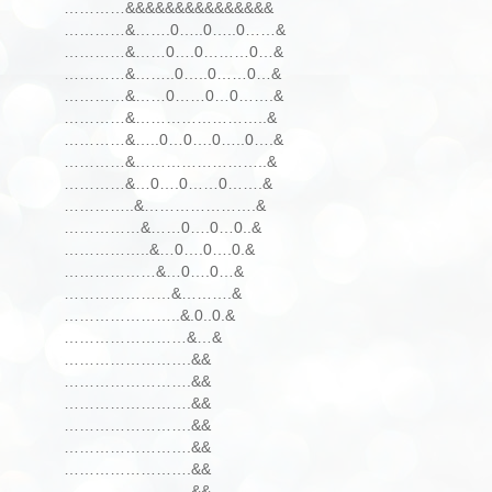
…………&&&&&&&&&&&&&&&
…………&…….0…..0…..0……&
…………&……0….0………0…&
…………&……..0…..0……0…&
…………&……0……0…0…….&
…………&……………………..&
…………&…..0…0….0…..0….&
…………&……………………..&
…………&…0….0……0…….&
…………..&………………….&
……………&……0….0…0..&
……………..&…0….0….0.&
………………&…0….0…&
…………………&……….&
…………………..&.0..0.&
……………………&…&
…………………….&&
…………………….&&
…………………….&&
…………………….&&
…………………….&&
…………………….&&
…………………….&&