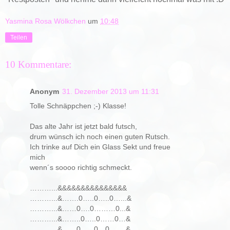
Yasmina Rosa Wölkchen
um
10:48
Teilen
10 Kommentare:
Anonym
31. Dezember 2013 um 11:31
Tolle Schnäppchen ;-) Klasse!
Das alte Jahr ist jetzt bald futsch,
drum wünsch ich noch einen guten Rutsch.
Ich trinke auf Dich ein Glass Sekt und freue
mich
wenn´s soooo richtig schmeckt.
………...&&&&&&&&&&&&&&&
………...&…….0…..0…..0…...&
………...&……0….0………0...&
………...&……..0…..0……0…&
………...&……0…...0…0…….&