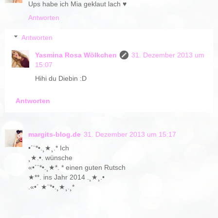
Ups habe ich Mia geklaut lach ♥
Antworten
Antworten
Yasmina Rosa Wölkchen
31. Dezember 2013 um
15:07
Hihi du Diebin :D
Antworten
margits-blog.de
31. Dezember 2013 um 15:17
•´¨*•.¸★¸.* Ich
¸★.•. wünsche
«•´¨*•.¸★*. * einen guten Rutsch
★**. ins Jahr 2014 .¸★¸.•
.«•´ ★¨*•.¸★¸.¸*