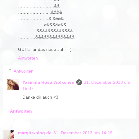
…………………….&&
…………………..&&&&
…………………& &&&&
………………&&&&&&&&
………….&&&&&&&&&&&&&
…………&&&&&&&&&&&&&&
GUTE für das neue Jahr ;-)
Antworten
Antworten
Yasmina Rosa Wölkchen
31. Dezember 2013 um
15:07
Danke dir auch <3
Antworten
margits-blog.de
31. Dezember 2013 um 14:26