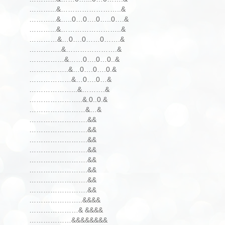
………...&……………………..&
………...&…..0…0….0…..0….&
………...&……………………..&
…………&…0….0……0…….&
…………..&………………….&
……………&……0….0…0..&
……………..&…0….0….0.&
………………&…0….0…&
………………...&……….&
…………………..&.0..0.&
……………………&…&
…………………….&&
…………………….&&
…………………….&&
…………………….&&
…………………….&&
…………………….&&
…………………….&&
…………………….&&
…………………..&&&&
…………………& &&&&
………………&&&&&&&&