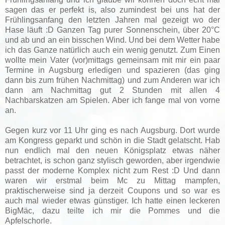
sagen das er perfekt is, also zumindest bei uns hat der
Frühlingsanfang den letzten Jahren mal gezeigt wo der
Hase läuft :D Ganzen Tag purer Sonnenschein, über 20°C
und ab und an ein bisschen Wind. Und bei dem Wetter habe
ich das Ganze natürlich auch ein wenig genutzt. Zum Einen
wollte mein Vater (vor)mittags gemeinsam mit mir ein paar
Termine in Augsburg erledigen und spazieren (das ging
dann bis zum frühen Nachmittag) und zum Anderen war ich
dann am Nachmittag gut 2 Stunden mit allen 4
Nachbarskatzen am Spielen. Aber ich fange mal von vorne
an.
Gegen kurz vor 11 Uhr ging es nach Augsburg. Dort wurde
am Kongress geparkt und schön in die Stadt gelatscht. Hab
nun endlich mal den neuen Königsplatz etwas näher
betrachtet, is schon ganz stylisch geworden, aber irgendwie
passt der moderne Komplex nicht zum Rest :D Und dann
waren wir erstmal beim Mc zu Mittag mampfen,
praktischerweise sind ja derzeit Coupons und so war es
auch mal wieder etwas günstiger. Ich hatte einen leckeren
BigMäc, dazu teilte ich mir die Pommes und die
Apfelschorle.