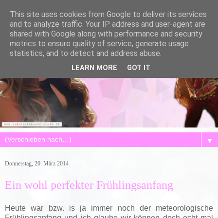
This site uses cookies from Google to deliver its services
and to analyze traffic. Your IP address and user-agent are
shared with Google along with performance and security
metrics to ensure quality of service, generate usage
statistics, and to detect and address abuse.
LEARN MORE
GOT IT
▼
Donnerstag, 20. März 2014
Ein wohl perfekter Frühlingsanfang
Heute war bzw. is ja immer noch der meteorologische
Frühlingsanfang und ich glaube wir können doch echt mal