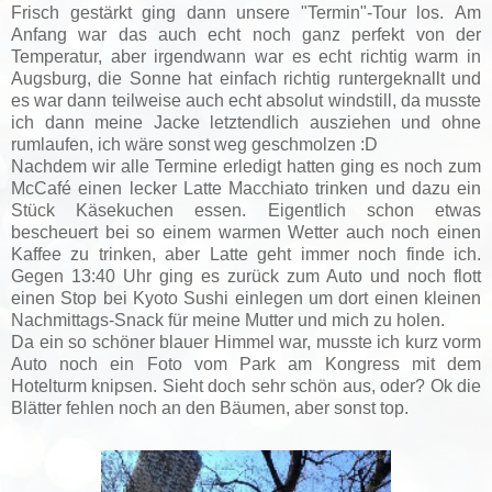
Frisch gestärkt ging dann unsere "Termin"-Tour los.
Am
Anfang war das auch echt noch ganz perfekt von der
Temperatur, aber irgendwann war es echt richtig warm in
Augsburg, die Sonne hat einfach richtig runtergeknallt und
es war dann teilweise auch echt absolut windstill, da musste
ich dann meine Jacke letztendlich ausziehen und ohne
rumlaufen, ich wäre sonst weg geschmolzen :D
Nachdem wir alle Termine erledigt hatten ging es noch zum
McCafé einen lecker Latte Macchiato trinken und dazu ein
Stück Käsekuchen essen. Eigentlich schon etwas
bescheuert bei so einem warmen Wetter auch noch einen
Kaffee zu trinken, aber Latte geht immer noch finde ich.
Gegen 13:40 Uhr ging es zurück zum Auto und noch flott
einen Stop bei Kyoto Sushi einlegen um dort einen kleinen
Nachmittags-Snack für meine Mutter und mich zu holen.
Da ein so schöner blauer Himmel war, musste ich kurz vorm
Auto noch ein Foto vom Park am Kongress mit dem
Hotelturm knipsen. Sieht doch sehr schön aus, oder? Ok die
Blätter fehlen noch an den Bäumen, aber sonst top.