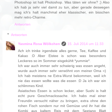
Photoshop ist halt Photoshop. Was täten wir ohne? ;) Also
ich hab ja sehr viel damit zu tun, aber gerade deswegen
mag ich's halt manchmal eher klassischer, ein bisschen
mehr retro-Charme.
Antworten
Antworten
Yasmina Rosa Wölkchen
15. Juli 2014 um 11:33
Ach ich trinke irgendwie alles gerne, Tee, Kaffee und
Kakao :D Aber Eistee is schon was besonders
Leckeres so im Sommer eisgekühlt *yummie*.
Ich war auch immer sehr schwierig was essen angeht,
wurde auch immer sehr verwöhnt von meiner Oma =)
Ich hab meistens ne Extra-Wurst bekommen, weil ich
nie das essen wollte was die essen :D Ja ich war ein
schlimmes Kind.
Asiatisches Essen is schon lecker, aber Sushi is halt
echt pure Geschmackssache. Ich habs mal einer
Freundin versucht näher zu bringen, extra ohne den
rohen Fisch sondern nur mit Gemüse und ihr hat die
Kombi aus kaltem Reis mit dem Seetang Blatt