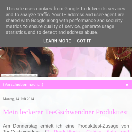
This site uses cookies from Google to deliver its services
and to analyze traffic. Your IP address and user-agent are
shared with Google along with performance and security
metrics to ensure quality of service, generate usage
statistics, and to detect and address abuse.
LEARN MORE
GOT IT
▼
Montag, 14. Juli 2014
Mein leckerer TeeGschwendner Produkttest
Am Donnerstag erhielt ich eine Produkttest-Zusage von
TeeGschwendner (
2 Produkttests, Catrice Sale und