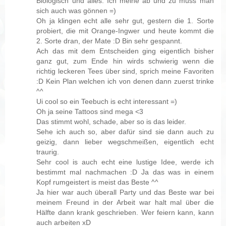
Biologisch und alles. Ich meine ab und zu muss man
sich auch was gönnen =)
Oh ja klingen echt alle sehr gut, gestern die 1. Sorte
probiert, die mit Orange-Ingwer und heute kommt die
2. Sorte dran, der Mate :D Bin sehr gespannt.
Ach das mit dem Entscheiden ging eigentlich bisher
ganz gut, zum Ende hin wirds schwierig wenn die
richtig leckeren Tees über sind, sprich meine Favoriten
:D Kein Plan welchen ich von denen dann zuerst trinke
^^
Ui cool so ein Teebuch is echt interessant =)
Oh ja seine Tattoos sind mega <3
Das stimmt wohl, schade, aber so is das leider.
Sehe ich auch so, aber dafür sind sie dann auch zu
geizig, dann lieber wegschmeißen, eigentlich echt
traurig.
Sehr cool is auch echt eine lustige Idee, werde ich
bestimmt mal nachmachen :D Ja das was in einem
Kopf rumgeistert is meist das Beste ^^
Ja hier war auch überall Party und das Beste war bei
meinem Freund in der Arbeit war halt mal über die
Hälfte dann krank geschrieben. Wer feiern kann, kann
auch arbeiten xD