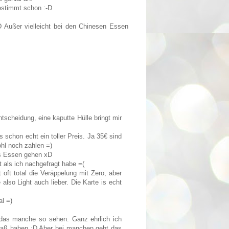
bestimmt schon :-D
 Außer vielleicht bei den Chinesen Essen
Entscheidung, eine kaputte Hülle bringt mir
s schon echt ein toller Preis. Ja 35€ sind
ohl noch zahlen =)
ürs Essen gehen xD
 als ich nachgefragt habe =(
oft total die Veräppelung mit Zero, aber
 also Light auch lieber. Die Karte is echt
l =)
das manche so sehen. Ganz ehrlich ich
paß haben :D Aber bei manchen geht das