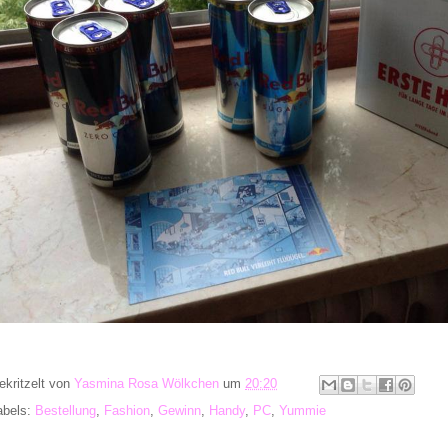
ekritzelt von
Yasmina Rosa Wölkchen
um
20:20
abels:
Bestellung
,
Fashion
,
Gewinn
,
Handy
,
PC
,
Yummie