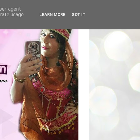
user-agent
erate usage
LEARN MORE
GOT IT