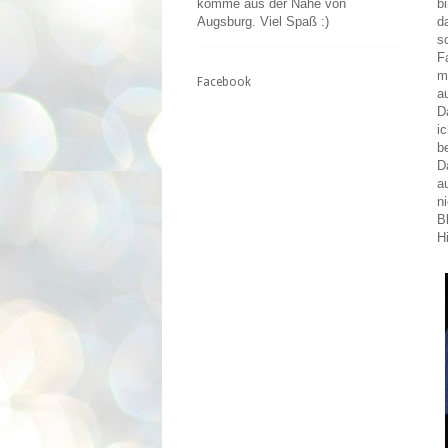
b
komme aus der Nähe von
d
Augsburg. Viel Spaß :)
s
F
m
Facebook
a
D
i
b
D
a
n
B
H