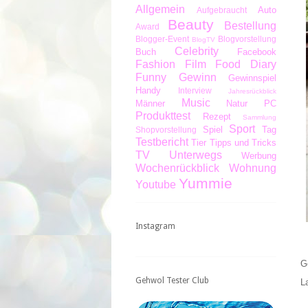
Allgemein
Auto
Aufgebraucht
Beauty
Bestellung
Award
Blogger-Event
Blogvorstellung
BlogTV
Celebrity
Buch
Facebook
Fashion
Film
Food Diary
Funny
Gewinn
Gewinnspiel
Handy
Interview
Jahresrückblick
Music
Männer
Natur
PC
Produkttest
Rezept
Sammlung
Sport
Spiel
Tag
Shopvorstellung
Testbericht
Tier
Tipps und Tricks
TV
Unterwegs
Werbung
Wochenrückblick
Wohnung
Yummie
Youtube
Instagram
G
Gehwol Tester Club
L