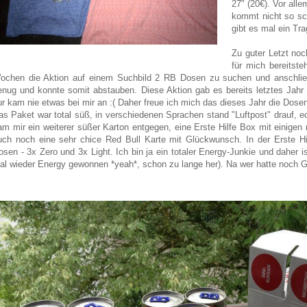
27" (20€). Vor alle
kommt nicht so sch
gibt es mal ein Tr
Zu guter Letzt no
für mich bereitste
ochen die Aktion auf einem Suchbild 2 RB Dosen zu suchen und anschlie
enug und konnte somit abstauben. Diese Aktion gab es bereits letztes Jahr
ur kam nie etwas bei mir an :( Daher freue ich mich das dieses Jahr die Dos
as Paket war total süß, in verschiedenen Sprachen stand "Luftpost" drauf, e
am mir ein weiterer süßer Karton entgegen, eine Erste Hilfe Box mit einigen
uch noch eine sehr chice Red Bull Karte mit Glückwunsch. In der Erste Hil
osen - 3x Zero und 3x Light. Ich bin ja ein totaler Energy-Junkie und daher i
al wieder Energy gewonnen *yeah*, schon zu lange her). Na wer hatte noch 