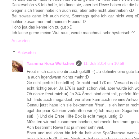
Dankeschön <3 Ich hoffe, ich finde sie, aber bei Rewe haben die die 
Gegen sich freuen habe ich auch nix, aber bitte nicht übertreiben xD
Bei sowas gehe ich auch nicht, Sonntags gehe ich gar nicht weg xD
hohlen zusammen mit meinem Freund :D
Höhö joa das kenne ich zu gut xD
Ich lasse gerne meine Wut raus, werde manchmal sehr hysterisch ^^
Antworten
Antworten
Yasmina Rosa Wölkchen
11. Juli 2014 um 10:59
Freut mich dass sie dir auch gefällt =) Ja definitiv eine gute 
ja auch irgendwann nichts mehr :D
Ge echt perfekt bestellt =) für nicht mal 17€ mit Versand is da
echt richtig teuer. Ja 17€ is auch schon viel, aber würde ich w
Oh danke freut mich =) Ja 3/4 Ärmel sind echt toll, perfekt f
Ich finds auch mega doof, vor allem kam auch nie eine Antwort
Genau jetzt habe ich sie bekommen *freu*. Is eh immer recht 
egal die paar Kalorien verkraften wir =) Ich mag die Sugarfree
süß =) Und die Erste Hilfe Box is echt mega lustig :D
Müssten wir mal zusammen backen, schmeckt bestimmt genia
Ach bestimmt Rewe hat ja immer sehr viel.
Eben und mei dann bin ich da halt eine Spaßbremse wenn 
brauch kein Fußball um Spaß zu haben, ich kann auch so S