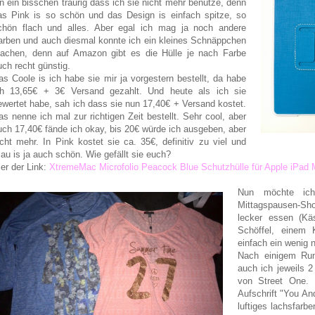
in ein bisschen traurig dass ich sie nicht mehr benutze, denn
as Pink is so schön und das Design is einfach spitze, so
chön flach und alles. Aber egal ich mag ja noch andere
arben und auch diesmal konnte ich ein kleines Schnäppchen
achen, denn auf Amazon gibt es die Hülle je nach Farbe
uch recht günstig.
as Coole is ich habe sie mir ja vorgestern bestellt, da habe
ch 13,65€ + 3€ Versand gezahlt. Und heute als ich sie
ewertet habe, sah ich dass sie nun 17,40€ + Versand kostet.
as nenne ich mal zur richtigen Zeit bestellt. Sehr cool, aber
uch 17,40€ fände ich okay, bis 20€ würde ich ausgeben, aber
icht mehr. In Pink kostet sie ca. 35€, definitiv zu viel und
lau is ja auch schön. Wie gefällt sie euch?
ier der Link:
XtremeMac Microfolio Peacock Blue Schutzhülle für Apple iPad M
Nun möchte ich
Mittagspausen-Sho
lecker essen (Kä
Schöffel, einem 
einfach ein wenig
Nach einigem Ru
auch ich jeweils 
von Street One. L
Aufschrift "You An
luftiges lachsfarb