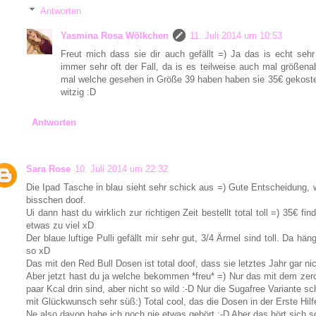
Antworten
Yasmina Rosa Wölkchen
11. Juli 2014 um 10:53
Freut mich dass sie dir auch gefällt =) Ja das is echt seh
immer sehr oft der Fall, da is es teilweise auch mal größenab
mal welche gesehen in Größe 39 haben haben sie 35€ gekostet
witzig :D
Antworten
Sara Rose
10. Juli 2014 um 22:32
Die Ipad Tasche in blau sieht sehr schick aus =) Gute Entscheidung, w
bisschen doof.
Ui dann hast du wirklich zur richtigen Zeit bestellt total toll =) 35€ fi
etwas zu viel xD
Der blaue luftige Pulli gefällt mir sehr gut, 3/4 Ärmel sind toll. Da hä
so xD
Das mit den Red Bull Dosen ist total doof, dass sie letztes Jahr gar ni
Aber jetzt hast du ja welche bekommen *freu* =) Nur das mit dem zero
paar Kcal drin sind, aber nicht so wild :-D Nur die Sugafree Variante 
mit Glückwunsch sehr süß:) Total cool, das die Dosen in der Erste Hilf
Ne also davon habe ich noch nie etwas gehört :-D Aber das hört sich so