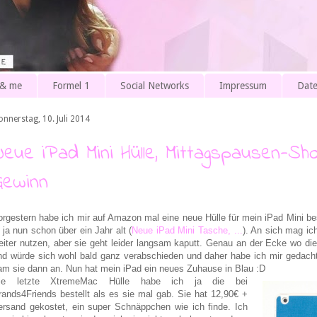
 & me
Formel 1
Social Networks
Impressum
Date
onnerstag, 10. Juli 2014
Neue iPad Mini Hülle, Mittagspausen-S
Gewinn
orgestern habe ich mir auf Amazon mal eine neue Hülle für mein iPad Mini be
s ja nun schon über ein Jahr alt (
Neue iPad Mini Tasche, ...
). An sich mag ic
eiter nutzen, aber sie geht leider langsam kaputt. Genau an der Ecke wo die 
nd würde sich wohl bald ganz verabschieden und daher habe ich mir gedacht
am sie dann an. Nun hat mein iPad ein neues Zuhause in Blau :D
ie letzte
XtremeMac Hülle
habe ich ja die bei
rands4Friends bestellt als es sie mal gab. Sie hat 12,90€
+
ersand gekostet, ein super Schnäppchen wie ich finde. Ich