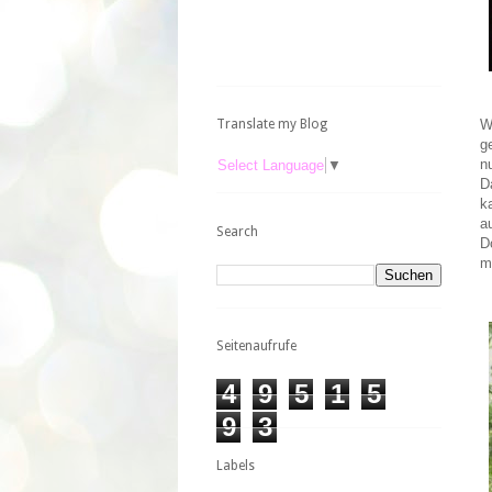
Translate my Blog
W
g
n
Select Language
▼
D
k
a
Search
D
m
Seitenaufrufe
4
9
5
1
5
9
3
Labels