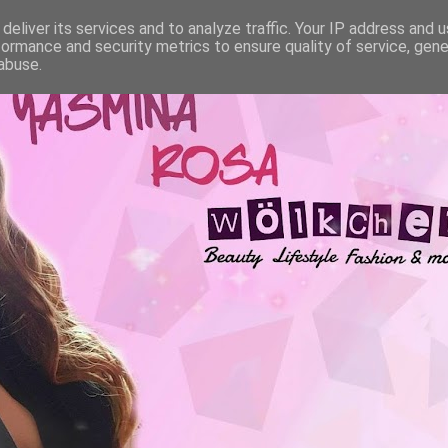
deliver its services and to analyze traffic. Your IP address and 
formance and security metrics to ensure quality of service, gen
abuse.