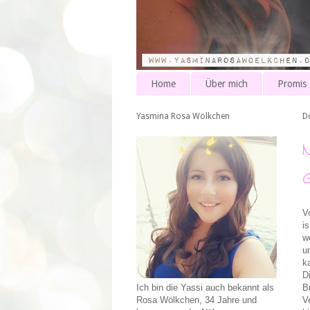
Home
Über mich
Promis
Yasmina Rosa Wölkchen
D
V
i
w
u
k
D
B
Ich bin die Yassi auch bekannt als
V
Rosa Wölkchen, 34 Jahre und