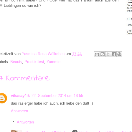
er is noch mit dabei? Und / Oder wer hat das Parfüm auch aus den
M Lieblingen so wie ich?
ekritzelt von
Yasmina Rosa Wölkchen
um
17:44
abels:
Beauty
,
Produkttest
,
Yummie
17 Kommentare:
vikasay4ik
22. September 2014 um 18:55
das rasiergel habe ich auch, ich liebe den duft :)
Antworten
Antworten