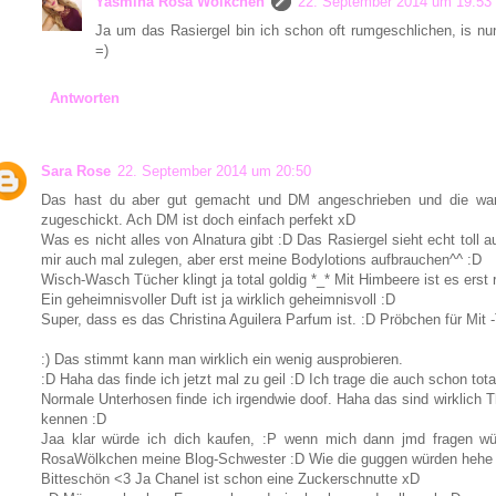
Yasmina Rosa Wölkchen
22. September 2014 um 19:53
Ja um das Rasiergel bin ich schon oft rumgeschlichen, is nu
=)
Antworten
Sara Rose
22. September 2014 um 20:50
Das hast du aber gut gemacht und DM angeschrieben und die wa
zugeschickt. Ach DM ist doch einfach perfekt xD
Was es nicht alles von Alnatura gibt :D Das Rasiergel sieht echt toll 
mir auch mal zulegen, aber erst meine Bodylotions aufbrauchen^^ :D
Wisch-Wasch Tücher klingt ja total goldig *_* Mit Himbeere ist es erst
Ein geheimnisvoller Duft ist ja wirklich geheimnisvoll :D
Super, dass es das Christina Aguilera Parfum ist. :D Pröbchen für Mit 
:) Das stimmt kann man wirklich ein wenig ausprobieren.
:D Haha das finde ich jetzt mal zu geil :D Ich trage die auch schon tota
Normale Unterhosen finde ich irgendwie doof. Haha das sind wirklich 
kennen :D
Jaa klar würde ich dich kaufen, :P wenn mich dann jmd fragen wü
RosaWölkchen meine Blog-Schwester :D Wie die guggen würden hehe
Bitteschön <3 Ja Chanel ist schon eine Zuckerschnutte xD