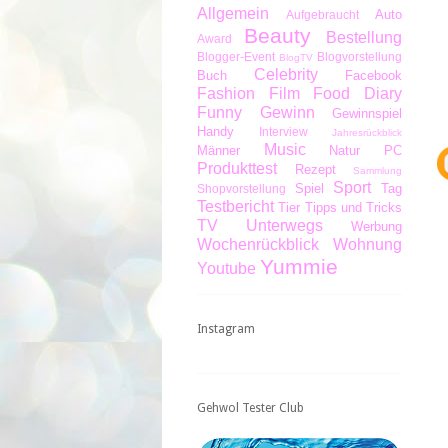
Allgemein
Auto
Aufgebraucht
Beauty
Bestellung
Award
Blogger-Event
Blogvorstellung
BlogTV
Celebrity
Buch
Facebook
Fashion
Film
Food Diary
Funny
Gewinn
Gewinnspiel
Handy
Interview
Jahresrückblick
Music
Männer
Natur
PC
Produkttest
Rezept
Sammlung
Sport
Spiel
Tag
Shopvorstellung
Testbericht
Tier
Tipps und Tricks
TV
Unterwegs
Werbung
Wochenrückblick
Wohnung
Yummie
Youtube
Instagram
Gehwol Tester Club