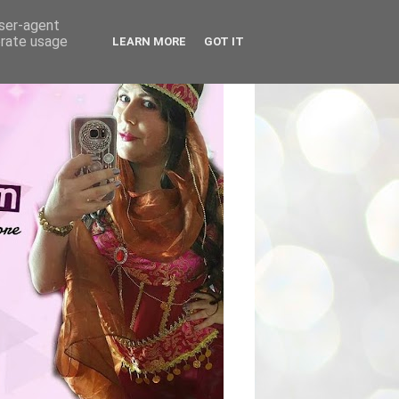
user-agent
erate usage
LEARN MORE
GOT IT