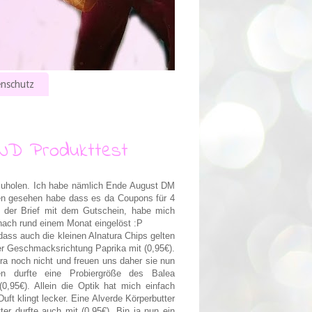
nschutz
RND Produkttest
zuholen. Ich habe nämlich Ende August DM
ren gesehen habe dass es da Coupons für 4
 der Brief mit dem Gutschein, habe mich
 nach rund einem Monat eingelöst :P
 dass auch die kleinen Alnatura Chips gelten
der Geschmacksrichtung Paprika mit (0,95€).
ra noch nicht und freuen uns daher sie nun
en durfte eine Probiergröße des Balea
0,95€). Allein die Optik hat mich einfach
ft klingt lecker. Eine Alverde Körperbutter
r durfte auch mit (0,95€). Bin ja nun ein