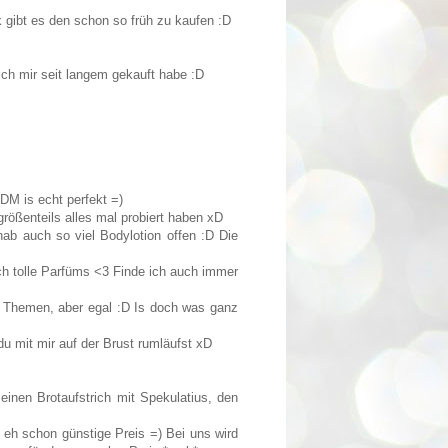
k gibt es den schon so früh zu kaufen :D
ich mir seit langem gekauft habe :D
DM is echt perfekt =)
größenteils alles mal probiert haben xD
hab auch so viel Bodylotion offen :D Die
ach tolle Parfüms <3 Finde ich auch immer
h Themen, aber egal :D Is doch was ganz
e du mit mir auf der Brust rumläufst xD
einen Brotaufstrich mit Spekulatius, den
r eh schon günstige Preis =) Bei uns wird