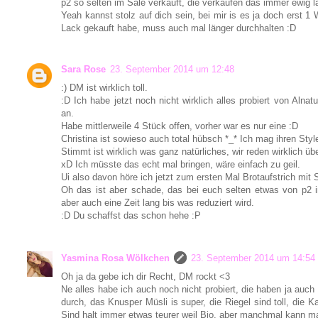
p2 so selten im Sale verkauft, die verkaufen das immer ewig l
Yeah kannst stolz auf dich sein, bei mir is es ja doch erst 
Lack gekauft habe, muss auch mal länger durchhalten :D
Sara Rose
23. September 2014 um 12:48
:) DM ist wirklich toll.
:D Ich habe jetzt noch nicht wirklich alles probiert von Alnatu
an.
Habe mittlerweile 4 Stück offen, vorher war es nur eine :D
Christina ist sowieso auch total hübsch *_* Ich mag ihren Style
Stimmt ist wirklich was ganz natürliches, wir reden wirklich üb
xD Ich müsste das echt mal bringen, wäre einfach zu geil.
Ui also davon höre ich jetzt zum ersten Mal Brotaufstrich mit S
Oh das ist aber schade, das bei euch selten etwas von p2 i
aber auch eine Zeit lang bis was reduziert wird.
:D Du schaffst das schon hehe :P
Yasmina Rosa Wölkchen
23. September 2014 um 14:54
Oh ja da gebe ich dir Recht, DM rockt <3
Ne alles habe ich auch noch nicht probiert, die haben ja auc
durch, das Knusper Müsli is super, die Riegel sind toll, die K
Sind halt immer etwas teurer weil Bio, aber manchmal kann m