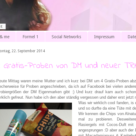
 & me
Formel 1
Social Networks
Impressum
Date
ontag, 22. September 2014
4 Gratis-Proben von DM und neuer T
eute Mittag waren meine Mutter und ich kurz bei DM um 4 Gratis-Proben ab
recherweise für Proben angeschrieben, da ich auf Facebook bei vielen ande
robiergrößen der DM Eigenmarken gibt :) Und kurz drauf kam auch schon
irklich gefreut. Nun habe ich den aber ständig vergessen und daher erst jetzt
Was wir wirklich cool fanden, is
und so durfte da eine Tüte mit 
Wir kennen die Chips von Alnatu
mal zu probieren. Desweiter
Rasiergels mit Cocos-Duft mit (
angesprungen :D aber auch der Du
mit Macadamianuss & Karitebutte