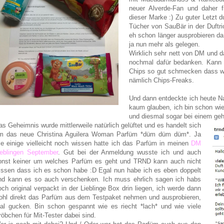
neuer Alverde-Fan und daher 
dieser Marke :) Zu guter Letzt
Tücher von SauBär in der Duftri
eh schon länger ausprobieren d
ja nun mehr als gelegen.
Wirklich sehr nett von DM und d
nochmal dafür bedanken. Kann m
Chips so gut schmecken dass wir
nämlich Chips-Freaks.
Und dann entdeckte ich heute Na
kaum glauben, ich bin schon wi
und diesmal sogar bei einem geh
as Geheimnis wurde mittlerweile natürlich gelüftet und es handelt sich
m das neue Christina Aguilera Woman Parfüm *düm düm düm*. Ja
ie einige vielleicht noch wissen hatte ich das Parfüm in meinen
DM
ieblingen September
. Gut bei der Anmeldung wusste ich und auch
onst keiner um welches Parfüm es geht und TRND kann auch nicht
issen dass ich es schon habe :D Egal nun habe ich es eben doppelt
nd kann es so auch verschenken. Ich muss ehrlich sagen ich habs
och original verpackt in der Lieblinge Box drin liegen, ich werde dann
ohl direkt das Parfüm aus dem Testpaket nehmen und ausprobieren,
al gucken. Bin schon gespannt wie es riecht *lach* und wie viele
röbchen für Mit-Tester dabei sind.