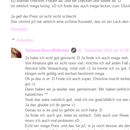
xD Männer checken Frauen ab, und wir checken und selber ab :D
Ist wirklich mega lustig. xD Ich finde das auch mega lecker, zum Glüc
Ja gell der Preis ist echt nicht schlecht.
Das stimmt p2 hat wirklich eine schöne Auswahl, das ist ein Lack den 
Antworten
Antworten
Yasmina Rosa Wölkchen
22. September 2014 um 21:46
Ja habe ich echt gut gemacht :D Ja finde ich auch mega nett, 
Von Alnatura gibt es echt sooo viel, möchte ich auf jeden Fall 
Absolut tolle Verpackung, total süß =) Ja kenne ich zu gut, 
klingen echt goldig und riechen bestimmt mega.
Oh ja das is er :D Finde ich auch super, Christina macht einf
gut =)
Dann haben wir ja wieder was gemeinsam. Wir haben wirklic
natürliches ^^
Yeah das wäre natürlich geil, stell ich mir grad bildlich vor wi
Ja das glaube ich dir gerne =)
Genau so is es und so gehört es sich haha :D
Ja finde ich auch gut, liebe es einfach. Gibt auch von Rewe 
muss ich auch mal probieren xD
Echt ein mega Preis und das für p2, is ja noch besser als de