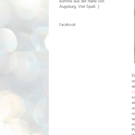
komme aus der Nähe von
Augsburg. Viel Spaß :)
Facebook
D
u
w
L
s
w
u
n
w
m
P