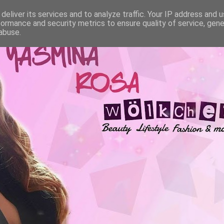
deliver its services and to analyze traffic. Your IP address and 
formance and security metrics to ensure quality of service, gen
abuse.