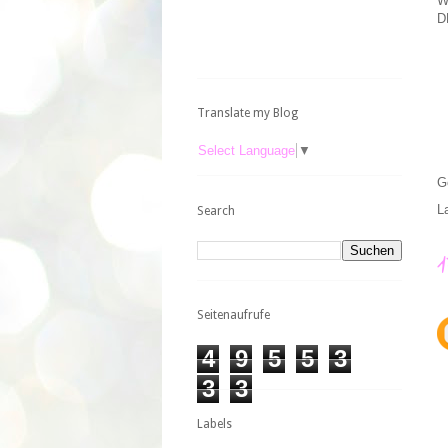
W
D
Translate my Blog
Select Language
▼
G
L
Search
Seitenaufrufe
4
9
5
5
3
3
3
Labels