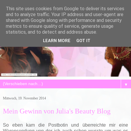
This site uses cookies from Google to deliver its services
and to analyze traffic. Your IP address and user-agent are
shared with Google along with performance and security
metrics to ensure quality of service, generate usage
statistics, and to detect and address abuse.
LEARN MORE
GOT IT
▼
Mittwoch, 19. November 2014
Mein Gewinn von Julia's Beauty Blog
So eben kam die Postbotin und überreichte mir eine
Warensendung von der ich auch schon wusste um was es