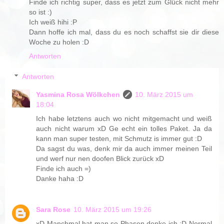
Finde ich richtig super, dass es jetzt zum Glück nicht mehr
so ist :)
Ich weiß hihi :P
Dann hoffe ich mal, dass du es noch schaffst sie dir diese
Woche zu holen :D
Antworten
Antworten
Yasmina Rosa Wölkchen
10. März 2015 um
18:04
Ich habe letztens auch wo nicht mitgemacht und weiß
auch nicht warum xD Ge echt ein tolles Paket. Ja da
kann man super testen, mit Schmutz is immer gut :D
Da sagst du was, denk mir da auch immer meinen Teil
und werf nur nen doofen Blick zurück xD
Finde ich auch =)
Danke haha :D
Sara Rose
10. März 2015 um 19:26
xD Manchmal hat man so Phasen denke ich :D Normal