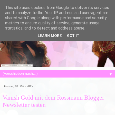
This site uses cookies from Google to deliver its services
and to analyze traffic. Your IP address and user-agent are
shared with Google along with performance and security
metrics to ensure quality of service, generate usage
statistics, and to detect and address abuse.
LEARN MORE
GOT IT
▼
Dienstag, 10. März 2015
Vanish Gold mit dem Rossmann Blogger
Newsletter testen