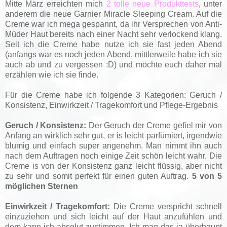
Mitte März erreichten mich
2 tolle neue Produkttests
, unter
anderem die neue Garnier Miracle Sleeping Cream. Auf die
Creme war ich mega gespannt, da ihr Versprechen von Anti-
Müder Haut bereits nach einer Nacht sehr verlockend klang.
Seit ich die Creme habe nutze ich sie fast jeden Abend
(anfangs war es noch jeden Abend, mittlerweile habe ich sie
auch ab und zu vergessen :D) und möchte euch daher mal
erzählen wie ich sie finde.
Für die Creme habe ich folgende 3 Kategorien: Geruch /
Konsistenz, Einwirkzeit / Tragekomfort und Pflege-Ergebnis
Geruch / Konsistenz:
Der Geruch der Creme gefiel mir von
Anfang an wirklich sehr gut, er is leicht parfümiert, irgendwie
blumig und einfach super angenehm. Man nimmt ihn auch
nach dem Auftragen noch einige Zeit schön leicht wahr. Die
Creme is von der Konsistenz ganz leicht flüssig, aber nicht
zu sehr und somit perfekt für einen guten Auftrag.
5 von 5
möglichen Sternen
Einwirkzeit / Tragekomfort:
Die Creme verspricht schnell
einzuziehen und sich leicht auf der Haut anzufühlen und
dem kann ich absolut zustimmen. Ich mag das ja überhaupt