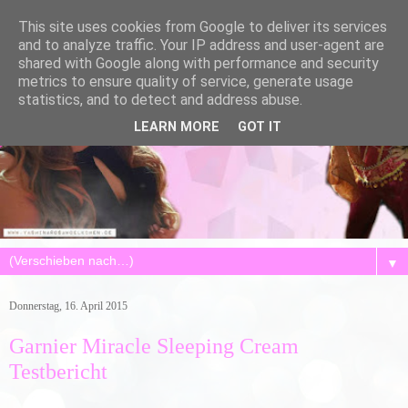
This site uses cookies from Google to deliver its services
and to analyze traffic. Your IP address and user-agent are
shared with Google along with performance and security
metrics to ensure quality of service, generate usage
statistics, and to detect and address abuse.
LEARN MORE
GOT IT
▼
Donnerstag, 16. April 2015
Garnier Miracle Sleeping Cream
Testbericht