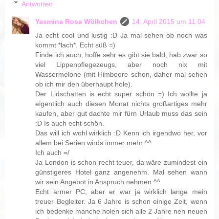
Antworten
Yasmina Rosa Wölkchen
14. April 2015 um 11:04
Ja echt cool und lustig :D Ja mal sehen ob noch was
kommt *lach*. Echt süß =)
Finde ich auch, hoffe sehr es gibt sie bald, hab zwar so
viel Lippenpflegezeugs, aber noch nix mit
Wassermelone (mit Himbeere schon, daher mal sehen
ob ich mir den überhaupt hole).
Der Lidschatten is echt super schön =) Ich wollte ja
eigentlich auch diesen Monat nichts großartiges mehr
kaufen, aber gut dachte mir fürn Urlaub muss das sein
:D Is auch echt schön.
Das will ich wohl wirklich :D Kenn ich irgendwo her, vor
allem bei Serien wirds immer mehr ^^
Ich auch =/
Ja London is schon recht teuer, da wäre zumindest ein
günstigeres Hotel ganz angenehm. Mal sehen wann
wir sein Angebot in Anspruch nehmen ^^
Echt armer PC, aber er war ja wirklich lange mein
treuer Begleiter. Ja 6 Jahre is schon einige Zeit, wenn
ich bedenke manche holen sich alle 2 Jahre nen neuen