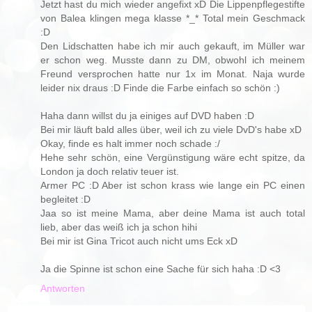
Jetzt hast du mich wieder angefixt xD Die Lippenpflegestifte
von Balea klingen mega klasse *_* Total mein Geschmack
:D
Den Lidschatten habe ich mir auch gekauft, im Müller war
er schon weg. Musste dann zu DM, obwohl ich meinem
Freund versprochen hatte nur 1x im Monat. Naja wurde
leider nix draus :D Finde die Farbe einfach so schön :)
Haha dann willst du ja einiges auf DVD haben :D
Bei mir läuft bald alles über, weil ich zu viele DvD's habe xD
Okay, finde es halt immer noch schade :/
Hehe sehr schön, eine Vergünstigung wäre echt spitze, da
London ja doch relativ teuer ist.
Armer PC :D Aber ist schon krass wie lange ein PC einen
begleitet :D
Jaa so ist meine Mama, aber deine Mama ist auch total
lieb, aber das weiß ich ja schon hihi
Bei mir ist Gina Tricot auch nicht ums Eck xD
Ja die Spinne ist schon eine Sache für sich haha :D <3
Antworten