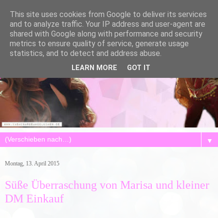
This site uses cookies from Google to deliver its services
and to analyze traffic. Your IP address and user-agent are
shared with Google along with performance and security
metrics to ensure quality of service, generate usage
statistics, and to detect and address abuse.
LEARN MORE
GOT IT
▼
Montag, 13. April 2015
Süße Überraschung von Marisa und kleiner
DM Einkauf