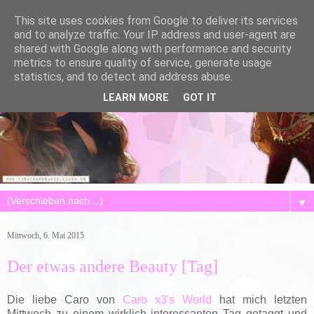
This site uses cookies from Google to deliver its services
and to analyze traffic. Your IP address and user-agent are
shared with Google along with performance and security
metrics to ensure quality of service, generate usage
statistics, and to detect and address abuse.
LEARN MORE
GOT IT
▼
Mittwoch, 6. Mai 2015
Der etwas andere Beauty [Tag]
Die liebe Caro von
Caro x3's World
hat mich letzten
Mittwoch zu einem wirklich interessanten Tag getaggt und