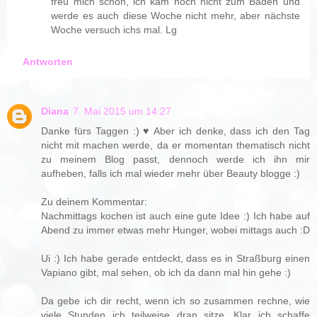
freu mich schon, ich kam noch nicht zum Baden und
werde es auch diese Woche nicht mehr, aber nächste
Woche versuch ichs mal. Lg
Antworten
Diana
7. Mai 2015 um 14:27
Danke fürs Taggen :) ♥ Aber ich denke, dass ich den Tag
nicht mit machen werde, da er momentan thematisch nicht
zu meinem Blog passt, dennoch werde ich ihn mir
aufheben, falls ich mal wieder mehr über Beauty blogge :)
Zu deinem Kommentar:
Nachmittags kochen ist auch eine gute Idee :) Ich habe auf
Abend zu immer etwas mehr Hunger, wobei mittags auch :D
Ui :) Ich habe gerade entdeckt, dass es in Straßburg einen
Vapiano gibt, mal sehen, ob ich da dann mal hin gehe :)
Da gebe ich dir recht, wenn ich so zusammen rechne, wie
viele Stunden ich teilweise dran sitze. Klar ich schaffe