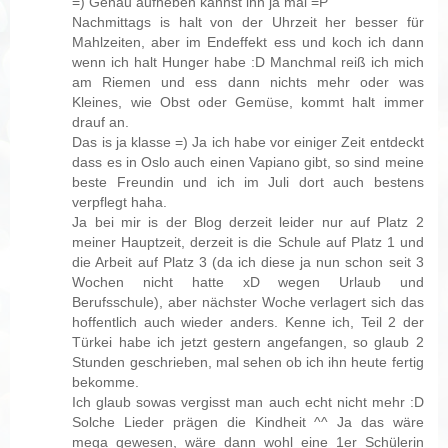
=) Genau aufheben kannst ihn ja mal =P
Nachmittags is halt von der Uhrzeit her besser für
Mahlzeiten, aber im Endeffekt ess und koch ich dann
wenn ich halt Hunger habe :D Manchmal reiß ich mich
am Riemen und ess dann nichts mehr oder was
Kleines, wie Obst oder Gemüse, kommt halt immer
drauf an.
Das is ja klasse =) Ja ich habe vor einiger Zeit entdeckt
dass es in Oslo auch einen Vapiano gibt, so sind meine
beste Freundin und ich im Juli dort auch bestens
verpflegt haha.
Ja bei mir is der Blog derzeit leider nur auf Platz 2
meiner Hauptzeit, derzeit is die Schule auf Platz 1 und
die Arbeit auf Platz 3 (da ich diese ja nun schon seit 3
Wochen nicht hatte xD wegen Urlaub und
Berufsschule), aber nächster Woche verlagert sich das
hoffentlich auch wieder anders. Kenne ich, Teil 2 der
Türkei habe ich jetzt gestern angefangen, so glaub 2
Stunden geschrieben, mal sehen ob ich ihn heute fertig
bekomme.
Ich glaub sowas vergisst man auch echt nicht mehr :D
Solche Lieder prägen die Kindheit ^^ Ja das wäre
mega gewesen, wäre dann wohl eine 1er Schülerin