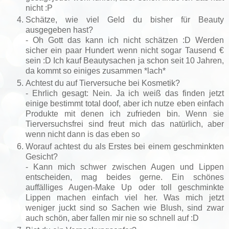
nicht :P
Schätze, wie viel Geld du bisher für Beauty
ausgegeben hast?
- Oh Gott das kann ich nicht schätzen :D Werden
sicher ein paar Hundert wenn nicht sogar Tausend €
sein :D Ich kauf Beautysachen ja schon seit 10 Jahren,
da kommt so einiges zusammen *lach*
Achtest du auf Tierversuche bei Kosmetik?
- Ehrlich gesagt: Nein. Ja ich weiß das finden jetzt
einige bestimmt total doof, aber ich nutze eben einfach
Produkte mit denen ich zufrieden bin. Wenn sie
Tierversuchsfrei sind freut mich das natürlich, aber
wenn nicht dann is das eben so
Worauf achtest du als Erstes bei einem geschminkten
Gesicht?
- Kann mich schwer zwischen Augen und Lippen
entscheiden, mag beides gerne. Ein schönes
auffälliges Augen-Make Up oder toll geschminkte
Lippen machen einfach viel her. Was mich jetzt
weniger juckt sind so Sachen wie Blush, sind zwar
auch schön, aber fallen mir nie so schnell auf :D