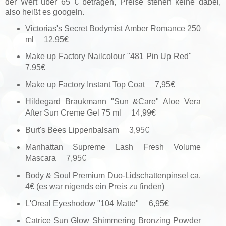
der Wert über 65 € betragen, Preise stehen keine dabei,
also heißt es googeln.
Victorias's Secret Bodymist Amber Romance 250
ml 12,95€
Make up Factory Nailcolour "481 Pin Up Red"
7,95€
Make up Factory Instant Top Coat 7,95€
Hildegard Braukmann "Sun &Care" Aloe Vera
After Sun Creme Gel 75 ml 14,99€
Burt's Bees Lippenbalsam 3,95€
Manhattan Supreme Lash Fresh Volume
Mascara 7,95€
Body & Soul Premium Duo-Lidschattenpinsel ca.
4€ (es war nigends ein Preis zu finden)
L'Oreal Eyeshodow "104 Matte" 6,95€
Catrice Sun Glow Shimmering Bronzing Powder