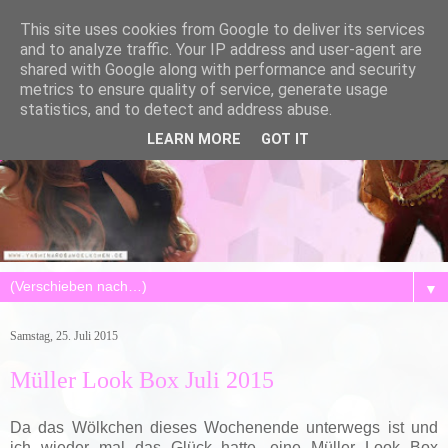
This site uses cookies from Google to deliver its services
and to analyze traffic. Your IP address and user-agent are
shared with Google along with performance and security
metrics to ensure quality of service, generate usage
statistics, and to detect and address abuse.
LEARN MORE
GOT IT
▼
Samstag, 25. Juli 2015
Müller Look Box Juli 2015
Da das Wölkchen dieses Wochenende unterwegs ist und
ich wieder mal das Glück hatte, eine Müller Look Box