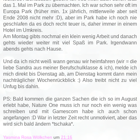
das 1. Mal im Park zu übernachten. Ich war schon sehr oft im
Europa Park (früher min. 1x jährlich, mittlerweile aber seit
Ende 2008 nicht mehr :D), aber im Park habe ich noch nie
geschlafen da es doch recht teuer is, daher immer in einem
Hotel im Umkreis.
Am Montag gibts nochmal ein klein wenig Arbeit und danach
gehts wieder weiter mit viel Spaß im Park. Irgendwann
abends gehts nach Hause.
Und da ich nicht weiß wann genau wir heimfahren (wir = die
liebe Sandra aus meiner Berufschulklasse & ich), melde ich
mich direkt bis Dienstag ab, am Dienstag kommt dann mein
nachträglicher Wochenrückblick :) Also treibt nicht zu viel
Unfug bis dahin.
PS: Bald kommen die ganzen Sachen die ich so im August
erlebt habe, Nature One muss ich nur noch ein wenig was
schreiben und mit Gamescom habe ich auch schon
angefangen :D War in letzter Zeit recht unmotiviert, aber das
wird sich bald ändern *tschaka*.
Yasmina Rosa Wölkchen
um
21:16