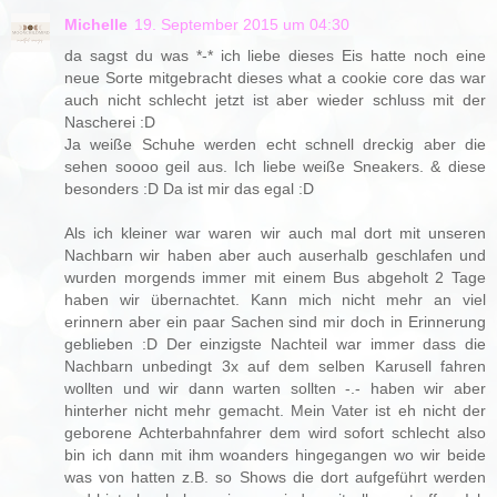
Michelle
19. September 2015 um 04:30
da sagst du was *-* ich liebe dieses Eis hatte noch eine
neue Sorte mitgebracht dieses what a cookie core das war
auch nicht schlecht jetzt ist aber wieder schluss mit der
Nascherei :D
Ja weiße Schuhe werden echt schnell dreckig aber die
sehen soooo geil aus. Ich liebe weiße Sneakers. & diese
besonders :D Da ist mir das egal :D
Als ich kleiner war waren wir auch mal dort mit unseren
Nachbarn wir haben aber auch auserhalb geschlafen und
wurden morgends immer mit einem Bus abgeholt 2 Tage
haben wir übernachtet. Kann mich nicht mehr an viel
erinnern aber ein paar Sachen sind mir doch in Erinnerung
geblieben :D Der einzigste Nachteil war immer dass die
Nachbarn unbedingt 3x auf dem selben Karusell fahren
wollten und wir dann warten sollten -.- haben wir aber
hinterher nicht mehr gemacht. Mein Vater ist eh nicht der
geborene Achterbahnfahrer dem wird sofort schlecht also
bin ich dann mit ihm woanders hingegangen wo wir beide
was von hatten z.B. so Shows die dort aufgeführt werden