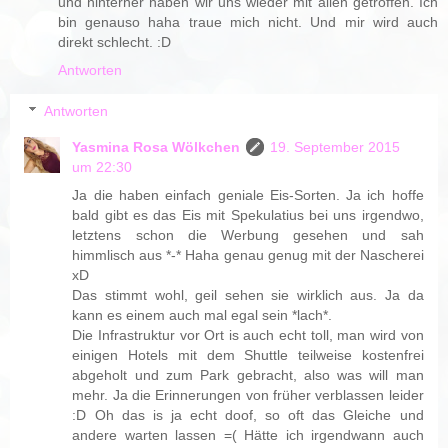
und hinterher haben wir uns wieder mit allen getroffen. Ich
bin genauso haha traue mich nicht. Und mir wird auch
direkt schlecht. :D
Antworten
Antworten
Yasmina Rosa Wölkchen
19. September 2015
um 22:30
Ja die haben einfach geniale Eis-Sorten. Ja ich hoffe
bald gibt es das Eis mit Spekulatius bei uns irgendwo,
letztens schon die Werbung gesehen und sah
himmlisch aus *-* Haha genau genug mit der Nascherei
xD
Das stimmt wohl, geil sehen sie wirklich aus. Ja da
kann es einem auch mal egal sein *lach*.
Die Infrastruktur vor Ort is auch echt toll, man wird von
einigen Hotels mit dem Shuttle teilweise kostenfrei
abgeholt und zum Park gebracht, also was will man
mehr. Ja die Erinnerungen von früher verblassen leider
:D Oh das is ja echt doof, so oft das Gleiche und
andere warten lassen =( Hätte ich irgendwann auch