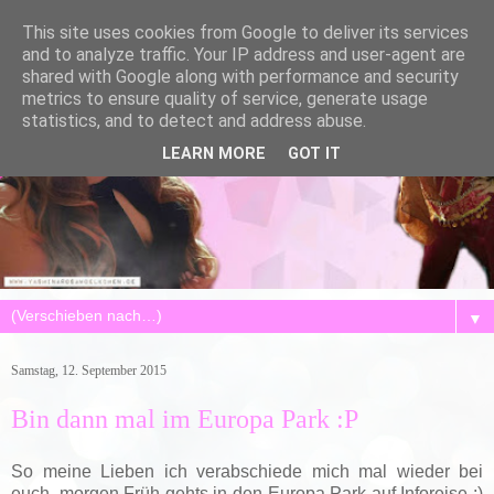
This site uses cookies from Google to deliver its services
and to analyze traffic. Your IP address and user-agent are
shared with Google along with performance and security
metrics to ensure quality of service, generate usage
statistics, and to detect and address abuse.
LEARN MORE
GOT IT
▼
Samstag, 12. September 2015
Bin dann mal im Europa Park :P
So meine Lieben ich verabschiede mich mal wieder bei
euch, morgen Früh gehts in den Europa Park auf Inforeise :)