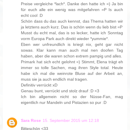
Preise vergleiche *lach*. Danke den hatte ich =) Ja bin
für euch alle ein wenig was mitgefahren =P Is auch
echt cool :D
Schön dass du das auch kennst, das Thema hatten wir
ja letztens auch kurz. Das is schön wenn du lieb bist =P
Musst du echt mal, das is so lecker, hatte ich Sonntag
vorm Europa Park auch direkt wieder *yummie*.
Eben wer unfreundlich is kriegt nix, geht gar nicht
sowas. Klar kann man auch mal nen doofen Tag
haben, aber die waren schon extrem pampig und alles.
Primark hat sich echt gelohnt =) Stimmt, Elena trägt eh
immer so tolle Sachen, mag ihren Style total. Heute
habe ich mal die weinrote Bluse auf der Arbeit an,
muss sie ja auch endlich mal tragen.
Definitiv verrückt xD
Genau bunt, verrückt und stolz drauf :D <3
Ich bin allgemein nicht so der Nüsse-Fan, mag
eigentlich nur Mandeln und Pistazien so pur :D
Sara Rose
15. September 2015 um 12:18
Bitteschön <33