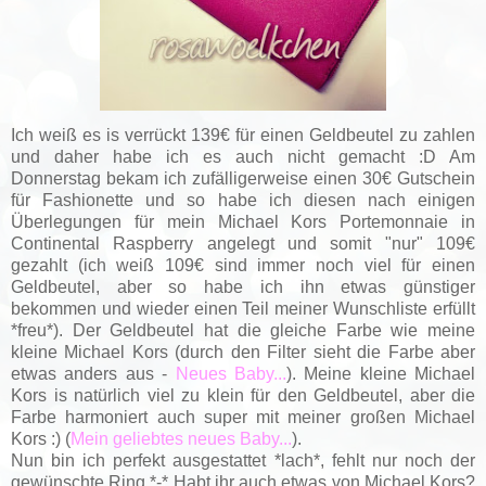
Ich weiß es is verrückt 139€ für einen Geldbeutel zu zahlen
und daher habe ich es auch nicht gemacht :D Am
Donnerstag bekam ich zufälligerweise einen 30€ Gutschein
für Fashionette und so habe ich diesen nach einigen
Überlegungen für mein Michael Kors Portemonnaie in
Continental Raspberry angelegt und somit "nur" 109€
gezahlt (ich weiß 109€ sind immer noch viel für einen
Geldbeutel, aber so habe ich ihn etwas günstiger
bekommen und wieder einen Teil meiner Wunschliste erfüllt
*freu*). Der Geldbeutel hat die gleiche Farbe wie meine
kleine Michael Kors (durch den Filter sieht die Farbe aber
etwas anders aus -
Neues Baby...
). Meine kleine Michael
Kors is natürlich viel zu klein für den Geldbeutel, aber die
Farbe harmoniert auch super mit meiner großen Michael
Kors :) (
Mein geliebtes neues Baby...
).
Nun bin ich perfekt ausgestattet *lach*, fehlt nur noch der
gewünschte Ring *-* Habt ihr auch etwas von Michael Kors?