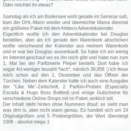
Oder möchtet ihr etwas?
Samstag als ich am Bodensee wohl gerade im Seminar saß,
kam der DHL-Mann wieder und überreichte Mama diesmal
ein größeres Paket mit dem Artdeco Adventskalender.
Eigentlich wollte ich den Adventskalender bei Douglas
bestellen, aber als ich gerade den Warenkorb abschicken
wollte verschwand der Kalender aus meinem Warenkorb
und er war bei Douglas ausverkauft. So habe ich ein wenig
im Internet geschaut wo es ihn noch gibt und habe nun zum
1. Mal bei der Parfümerie Pieper bestellt. Dort habe ich
sogar 4ct weniger bezahlt *lach*, nämlich 39,95€ :) Ich freue
mich schon auf den 1. Dezember und das Öffnen der
Türchen. Neben dem Kalender hatte ich auch eine Ausgabe
der "Like Me"-Zeitschrift, 2 Parfüm-Proben (Especially
Escada & Hugo Boss Bottled) und einige Gutscheine für
verschiedene Online-Shops mit im Paket, wirklich toll.
Der Inhalt steht hinten ohne Nummern drauf, so sieht man
was drin is, aber nicht wann genau. Es handelt sich um 19
Originalgrößen und 5 Probiergrößen, der Wert übersteigt
100€ - absolut mega :)