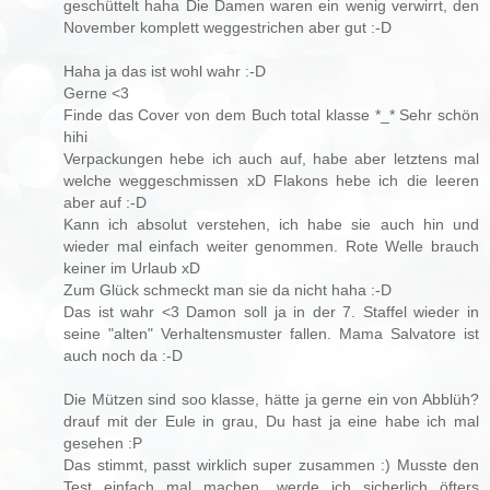
geschüttelt haha Die Damen waren ein wenig verwirrt, den
November komplett weggestrichen aber gut :-D
Haha ja das ist wohl wahr :-D
Gerne <3
Finde das Cover von dem Buch total klasse *_* Sehr schön
hihi
Verpackungen hebe ich auch auf, habe aber letztens mal
welche weggeschmissen xD Flakons hebe ich die leeren
aber auf :-D
Kann ich absolut verstehen, ich habe sie auch hin und
wieder mal einfach weiter genommen. Rote Welle brauch
keiner im Urlaub xD
Zum Glück schmeckt man sie da nicht haha :-D
Das ist wahr <3 Damon soll ja in der 7. Staffel wieder in
seine "alten" Verhaltensmuster fallen. Mama Salvatore ist
auch noch da :-D
Die Mützen sind soo klasse, hätte ja gerne ein von Abblüh?
drauf mit der Eule in grau, Du hast ja eine habe ich mal
gesehen :P
Das stimmt, passt wirklich super zusammen :) Musste den
Test einfach mal machen, werde ich sicherlich öfters