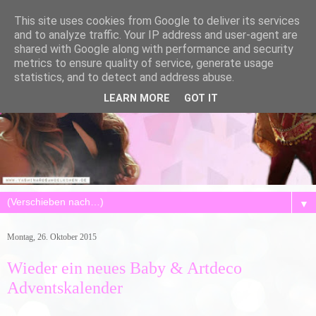
This site uses cookies from Google to deliver its services
and to analyze traffic. Your IP address and user-agent are
shared with Google along with performance and security
metrics to ensure quality of service, generate usage
statistics, and to detect and address abuse.
LEARN MORE
GOT IT
▼
Montag, 26. Oktober 2015
Wieder ein neues Baby & Artdeco
Adventskalender