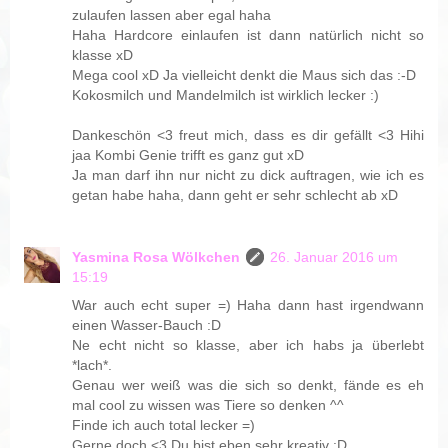
zulaufen lassen aber egal haha
Haha Hardcore einlaufen ist dann natürlich nicht so
klasse xD
Mega cool xD Ja vielleicht denkt die Maus sich das :-D
Kokosmilch und Mandelmilch ist wirklich lecker :)
Dankeschön <3 freut mich, dass es dir gefällt <3 Hihi
jaa Kombi Genie trifft es ganz gut xD
Ja man darf ihn nur nicht zu dick auftragen, wie ich es
getan habe haha, dann geht er sehr schlecht ab xD
Yasmina Rosa Wölkchen
26. Januar 2016 um
15:19
War auch echt super =) Haha dann hast irgendwann
einen Wasser-Bauch :D
Ne echt nicht so klasse, aber ich habs ja überlebt
*lach*.
Genau wer weiß was die sich so denkt, fände es eh
mal cool zu wissen was Tiere so denken ^^
Finde ich auch total lecker =)
Gerne doch <3 Du bist eben sehr kreativ :D