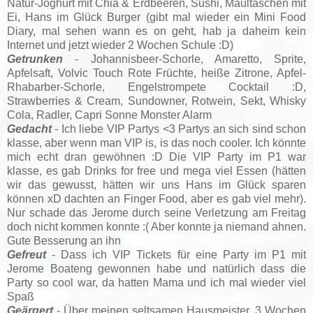
Natur-Joghurt mit Chia & Erdbeeren, Sushi, Maultaschen mit
Ei, Hans im Glück Burger (gibt mal wieder ein Mini Food
Diary, mal sehen wann es on geht, hab ja daheim kein
Internet und jetzt wieder 2 Wochen Schule :D)
Getrunken
- Johannisbeer-Schorle, Amaretto, Sprite,
Apfelsaft, Volvic Touch Rote Früchte, heiße Zitrone, Apfel-
Rhabarber-Schorle, Engelstrompete Cocktail :D,
Strawberries & Cream, Sundowner, Rotwein, Sekt, Whisky
Cola, Radler, Capri Sonne Monster Alarm
Gedacht
- Ich liebe VIP Partys <3 Partys an sich sind schon
klasse, aber wenn man VIP is, is das noch cooler. Ich könnte
mich echt dran gewöhnen :D Die VIP Party im P1 war
klasse, es gab Drinks for free und mega viel Essen (hätten
wir das gewusst, hätten wir uns Hans im Glück sparen
können xD dachten an Finger Food, aber es gab viel mehr).
Nur schade das Jerome durch seine Verletzung am Freitag
doch nicht kommen konnte :( Aber konnte ja niemand ahnen.
Gute Besserung an ihn
Gefreut
- Dass ich VIP Tickets für eine Party im P1 mit
Jerome Boateng gewonnen habe und natürlich dass die
Party so cool war, da hatten Mama und ich mal wieder viel
Spaß
Geärgert
- Über meinen seltsamen Hausmeister. 3 Wochen