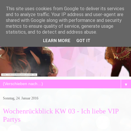
This site uses cookies from Google to deliver its services
and to analyze traffic. Your IP address and user-agent are
shared with Google along with performance and security
metrics to ensure quality of service, generate usage
statistics, and to detect and address abuse.
LEARN MORE
GOT IT
▼
Sonntag, 24. Januar 2016
Wochenrückblick KW 03 - Ich liebe VIP
Partys