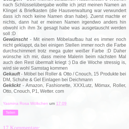
nach Schlüsselübergabe wollte ich jetzt meinen Namen an
Klingel & Briefkasten (die Hausverwaltung war verwundert
dass ich noch keine Namen dran habe). Zuerst machte er
nichts, dann hat er meinen Namen irgendwo anders hin
obwohl ich ihm 3x gesagt habe was ausgetauscht werden
soll :D
Gewünscht
- Mit einem Möbelaufbau hat es immer noch
nicht geklappt, da bei einigen Stellen immer noch die Farbe
durchschimmert trotz mega guter weißer Farbe :D Daher
wünsche ich mir, dass meine Malerin beim nächsten Mal
auch den Rest übermalt kriegt :) Da die Woche stressig is,
wird sie wohl Samstag kommen
Gekauft
- Möbel bei Roller & Otto / Cnouch, 15 Produkte bei
DM, Schuhe & Gel Einlagen bei Deichmann
Geklickt
- Amazon, Fashionette, XXXLutz, Mömax, Roller,
Otto, Cnouch, P1, Wetter. com
Yasmina Rosa Wölkchen
um
17:09
Teilen
17 Kommentare: