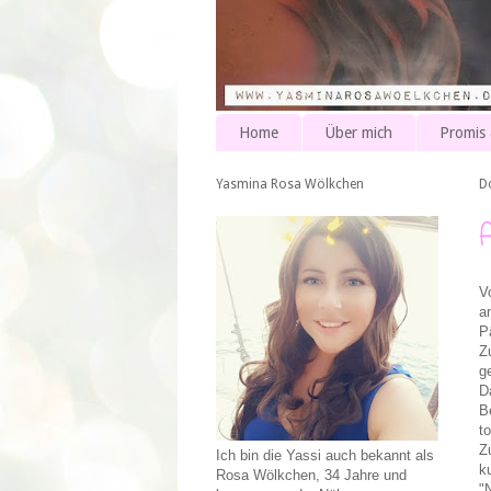
Home
Über mich
Promis
Yasmina Rosa Wölkchen
D
V
a
P
Z
g
D
B
t
Z
Ich bin die Yassi auch bekannt als
k
Rosa Wölkchen, 34 Jahre und
"