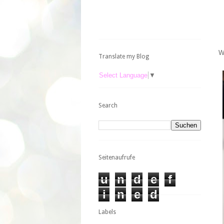
W
Translate my Blog
Select Language
▼
Search
Seitenaufrufe
u
n
d
e
f
i
n
e
d
Labels