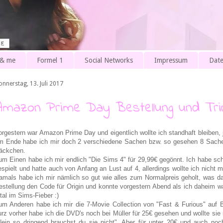
 & me
Formel 1
Social Networks
Impressum
Date
onnerstag, 13. Juli 2017
Amazon Prime Day Bestellung und Trin
orgestern war Amazon Prime Day und eigentlich wollte ich standhaft bleiben, j
m Ende habe ich mir doch 2 verschiedene Sachen bzw. so gesehen 8 Sache
äckchen.
um Einen habe ich mir endlich "Die Sims 4" für 29,99€ gegönnt. Ich habe sch
espielt und hatte auch von Anfang an Lust auf 4, allerdings wollte ich nicht 
amals habe ich mir nämlich so gut wie alles zum Normalpreis geholt, was d
estellung den Code für Origin und konnte vorgestern Abend als ich daheim wa
otal im Sims-Fieber :)
um Anderen habe ich mir die 7-Movie Collection von "Fast & Furious" auf B
urz vorher habe ich die DVD's noch bei Müller für 25€ gesehen und wollte si
Nein so dringend brauchst du sie nicht". Aber für unter 20€ und auch noc