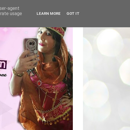
user-agent
erate usage
LEARN MORE
GOT IT