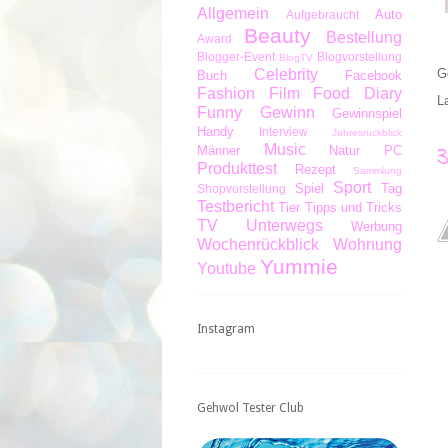
Allgemein
Auto
Aufgebraucht
Beauty
Bestellung
Award
Blogger-Event
Blogvorstellung
BlogTV
Celebrity
G
Buch
Facebook
Fashion
Film
Food Diary
L
Funny
Gewinn
Gewinnspiel
Handy
Interview
Jahresrückblick
Music
Männer
Natur
PC
Produkttest
Rezept
Sammlung
Sport
Spiel
Tag
Shopvorstellung
Testbericht
Tier
Tipps und Tricks
TV
Unterwegs
Werbung
Wochenrückblick
Wohnung
Yummie
Youtube
Instagram
Gehwol Tester Club