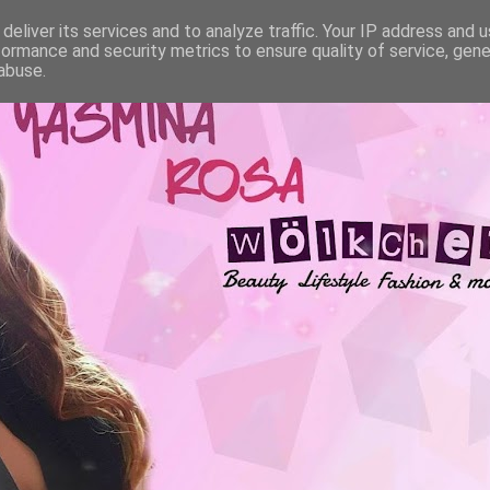
deliver its services and to analyze traffic. Your IP address and 
formance and security metrics to ensure quality of service, gen
abuse.