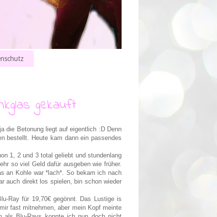
nschutz
kglas gekauft
a die Betonung liegt auf eigentlich :D Denn
n bestellt. Heute kam dann ein passendes
on 1, 2 und 3 total geliebt und stundenlang
mehr so viel Geld dafür ausgeben wie früher.
as an Kohle war *lach*. So bekam ich nach
r auch direkt los spielen, bin schon wieder
lu-Ray für 19,70€ gegönnt. Das Lustige is
e mir fast mitnehmen, aber mein Kopf meinte
h als Blu-Rays konnte ich nun doch nicht