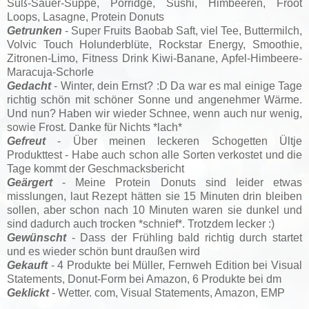
Süß-Sauer-Suppe, Porridge, Sushi, Himbeeren, Froot
Loops, Lasagne, Protein Donuts
Getrunken
- Super Fruits Baobab Saft, viel Tee, Buttermilch,
Volvic Touch Holunderblüte, Rockstar Energy, Smoothie,
Zitronen-Limo, Fitness Drink Kiwi-Banane, Apfel-Himbeere-
Maracuja-Schorle
Gedacht
- Winter, dein Ernst? :D Da war es mal einige Tage
richtig schön mit schöner Sonne und angenehmer Wärme.
Und nun? Haben wir wieder Schnee, wenn auch nur wenig,
sowie Frost. Danke für Nichts *lach*
Gefreut
- Über meinen leckeren Schogetten Ültje
Produkttest - Habe auch schon alle Sorten verkostet und die
Tage kommt der Geschmacksbericht
Geärgert
- Meine Protein Donuts sind leider etwas
misslungen, laut Rezept hätten sie 15 Minuten drin bleiben
sollen, aber schon nach 10 Minuten waren sie dunkel und
sind dadurch auch trocken *schnief*. Trotzdem lecker :)
Gewünscht
- Dass der Frühling bald richtig durch startet
und es wieder schön bunt draußen wird
Gekauft
- 4 Produkte bei Müller, Fernweh Edition bei Visual
Statements, Donut-Form bei Amazon, 6 Produkte bei dm
Geklickt
- Wetter. com, Visual Statements, Amazon, EMP