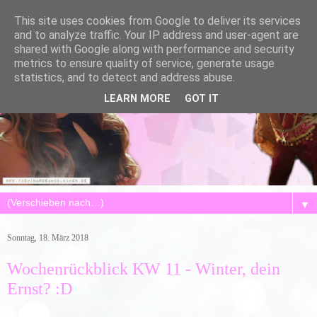
This site uses cookies from Google to deliver its services
and to analyze traffic. Your IP address and user-agent are
shared with Google along with performance and security
metrics to ensure quality of service, generate usage
statistics, and to detect and address abuse.
LEARN MORE
GOT IT
▼
Sonntag, 18. März 2018
Wochenrückblick KW 11 - Winter, dein
Ernst? :D