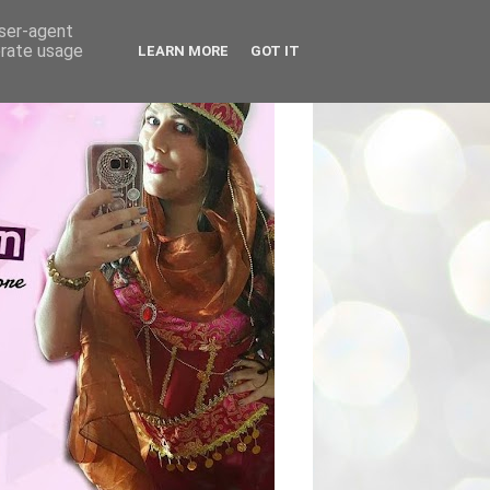
user-agent
erate usage
LEARN MORE
GOT IT