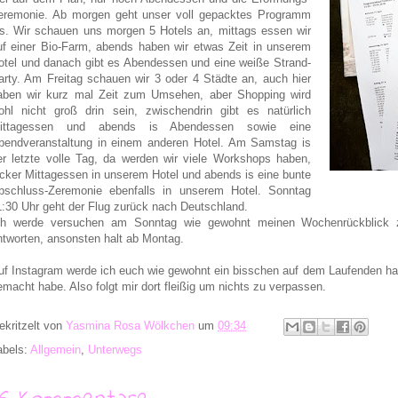
eremonie. Ab morgen geht unser voll gepacktes Programm
os. Wir schauen uns morgen 5 Hotels an, mittags essen wir
uf einer Bio-Farm, abends haben wir etwas Zeit in unserem
otel und danach gibt es Abendessen und eine weiße Strand-
arty. Am Freitag schauen wir 3 oder 4 Städte an, auch hier
aben wir kurz mal Zeit zum Umsehen, aber Shopping wird
ohl nicht groß drin sein, zwischendrin gibt es natürlich
ittagessen und abends is Abendessen sowie eine
bendveranstaltung in einem anderen Hotel. Am Samstag is
er letzte volle Tag, da werden wir viele Workshops haben,
ecker Mittagessen in unserem Hotel und abends is eine bunte
bschluss-Zeremonie ebenfalls in unserem Hotel. Sonntag
1:30 Uhr geht der Flug zurück nach Deutschland.
ch werde versuchen am Sonntag wie gewohnt meinen Wochenrückblick
ntworten, ansonsten halt ab Montag.
uf Instagram werde ich euch wie gewohnt ein bisschen auf dem Laufenden hal
emacht habe. Also folgt mir dort fleißig um nichts zu verpassen.
ekritzelt von
Yasmina Rosa Wölkchen
um
09:34
abels:
Allgemein
,
Unterwegs