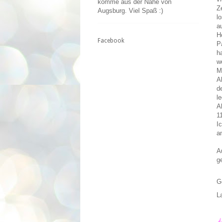
komme aus der Nähe von
Z
Augsburg. Viel Spaß :)
l
a
H
Facebook
P
h
w
M
A
d
l
A
1
I
a
A
g
G
L