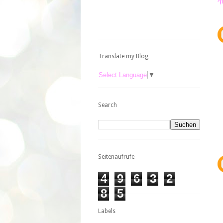
Translate my Blog
Select Language
▼
Search
Seitenaufrufe
4
9
6
3
2
8
5
Labels