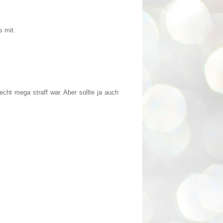
s mit.
ht mega straff war. Aber sollte ja auch