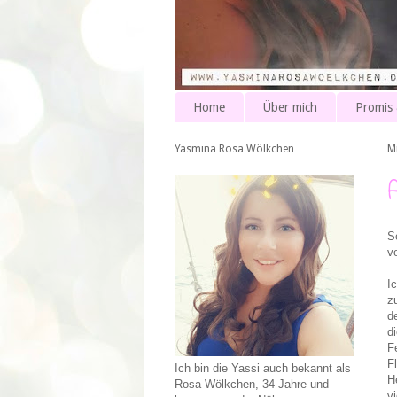
Home
Über mich
Promis
Yasmina Rosa Wölkchen
M
S
v
I
z
d
d
F
F
Ich bin die Yassi auch bekannt als
H
Rosa Wölkchen, 34 Jahre und
v