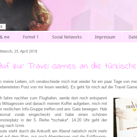
 & me
Formel 1
Social Networks
Impressum
Date
ittwoch, 25. April 2018
Auf zur Travel Games an die türkische
o meine Lieben, ich verabschiede mich mal wieder für ein paar Tage von me
orbereiteten Post von mir lesen werdet). Es geht für mich auf die Travel Game
ch fahre nachher zum Flughafen, werde dort noch entspannt
u Mittagessen und danach meinen Koffer aufgeben, mich mit
er restlichen Info-Gruppe treffen und ans Gate bewegen. Hab
iesmal vorab eingecheckt und habe einen schönen
ensterplatz in der 5. Reihe *tschaka*. 14:20 Uhr geht der
lug nach Izmir.
eute steht durch die Ankunft am Abend natürlich nicht mehr
iel auf dem Plan, nur noch Abendessen und die Eröffnungs-