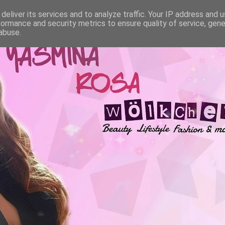
deliver its services and to analyze traffic. Your IP address and 
formance and security metrics to ensure quality of service, gen
abuse.