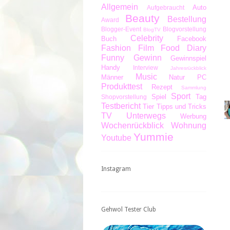
Allgemein
Auto
Aufgebraucht
Beauty
Bestellung
Award
Blogger-Event
Blogvorstellung
BlogTV
Celebrity
Buch
Facebook
Fashion
Film
Food Diary
Funny
Gewinn
Gewinnspiel
Handy
Interview
Jahresrückblick
Music
Männer
Natur
PC
Produkttest
Rezept
Sammlung
Sport
Spiel
Tag
Shopvorstellung
Testbericht
Tier
Tipps und Tricks
TV
Unterwegs
Werbung
Wochenrückblick
Wohnung
Yummie
Youtube
Instagram
Gehwol Tester Club