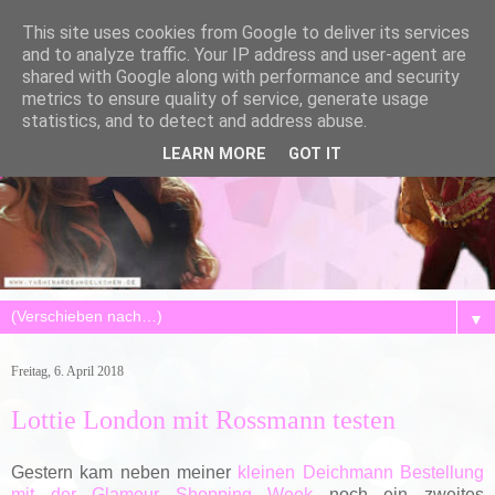
This site uses cookies from Google to deliver its services
and to analyze traffic. Your IP address and user-agent are
shared with Google along with performance and security
metrics to ensure quality of service, generate usage
statistics, and to detect and address abuse.
LEARN MORE
GOT IT
▼
Freitag, 6. April 2018
Lottie London mit Rossmann testen
Gestern kam neben meiner
kleinen Deichmann Bestellung
mit der Glamour Shopping Week
noch ein zweites