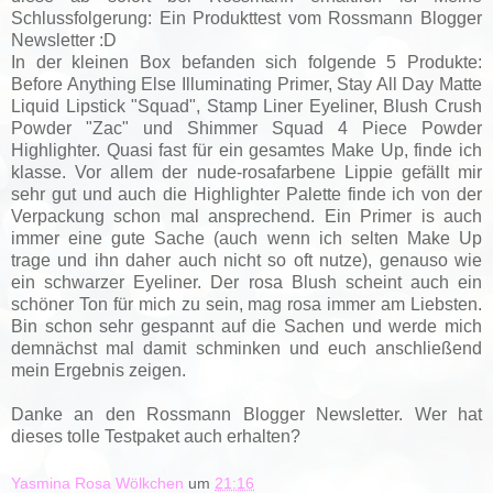
Schlussfolgerung: Ein Produkttest vom Rossmann Blogger
Newsletter :D
In der kleinen Box befanden sich folgende 5 Produkte:
Before Anything Else Illuminating Primer, Stay All Day Matte
Liquid Lipstick "Squad", Stamp Liner Eyeliner, Blush Crush
Powder "Zac" und Shimmer Squad 4 Piece Powder
Highlighter. Quasi fast für ein gesamtes Make Up, finde ich
klasse. Vor allem der nude-rosafarbene Lippie gefällt mir
sehr gut und auch die Highlighter Palette finde ich von der
Verpackung schon mal ansprechend. Ein Primer is auch
immer eine gute Sache (auch wenn ich selten Make Up
trage und ihn daher auch nicht so oft nutze), genauso wie
ein schwarzer Eyeliner. Der rosa Blush scheint auch ein
schöner Ton für mich zu sein, mag rosa immer am Liebsten.
Bin schon sehr gespannt auf die Sachen und werde mich
demnächst mal damit schminken und euch anschließend
mein Ergebnis zeigen.
Danke an den Rossmann Blogger Newsletter. Wer hat
dieses tolle Testpaket auch erhalten?
Yasmina Rosa Wölkchen
um
21:16