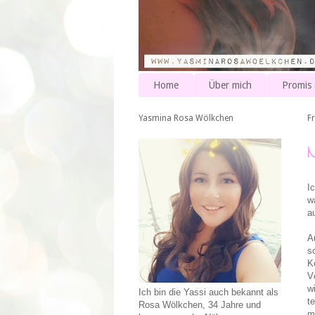
Home
Über mich
Promis
Yasmina Rosa Wölkchen
Fr
I
w
a
A
s
K
V
w
Ich bin die Yassi auch bekannt als
t
Rosa Wölkchen, 34 Jahre und
m