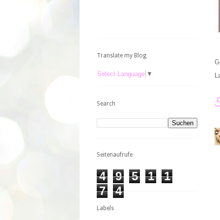
Translate my Blog
G
Select Language
▼
L
Search
Seitenaufrufe
4
9
5
1
1
7
4
Labels