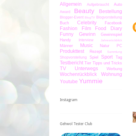
Allgemein
Auto
Aufgebraucht
Beauty
Bestellung
Award
Blogger-Event
Blogvorstellung
BlogTV
Celebrity
Buch
Facebook
Fashion
Film
Food Diary
Funny
Gewinn
Gewinnspiel
Handy
Interview
Jahresrückblick
Music
Männer
Natur
PC
Produkttest
Rezept
Sammlung
Sport
Spiel
Tag
Shopvorstellung
Testbericht
Tier
Tipps und Tricks
TV
Unterwegs
Werbung
Wochenrückblick
Wohnung
Yummie
Youtube
Instagram
Gehwol Tester Club