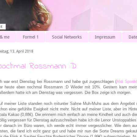
 & me
Formel 1
Social Networks
Impressum
Date
eitag, 13. April 2018
Nochmal Rossmann :D
ch war erst Dienstag bei Rossmann und habe gut zugeschlagen (
Aldi Sport
ar heute eben nochmal Rossmann :D Wieder mit 10%. Gestern kam mein
ußerdem hatte ich am Dienstag was vergessen. Die Box zeige ich morgen.
uf meiner Liste standen noch mitunter Sahne Muh-Muhs aus dem Angebot (1,
chon eine gefühlte Ewigkeit nicht mehr. Nicht auf meiner Liste, aber im Hin
oala Kakao (0,88€). Die erinnern mich einfach an meine Kindheit und auch dies
öllig vergessen für Dienstag aufzuschreiben habe ich die Lenor Unstoppables
ir danach im Büro waren, ich werde echt immer vergesslicher. Wie dem auc
esten, die fand ich echt ganz gut und habe mir nun die Sorte Dreams gekau
ir die Flink & Sauber Feuchte Bodentücher Zitrone (1,99€) aufgeschrieben. N