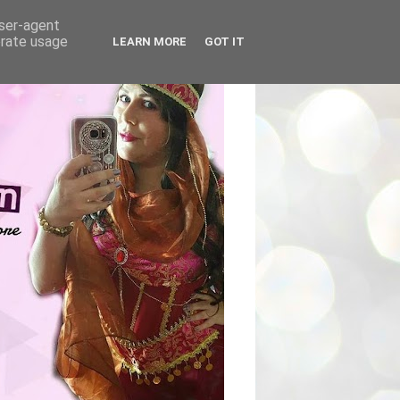
user-agent
erate usage
LEARN MORE
GOT IT