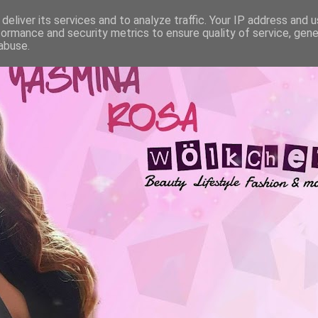
deliver its services and to analyze traffic. Your IP address and 
formance and security metrics to ensure quality of service, gen
abuse.