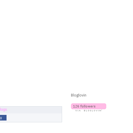
Bloglovin
og