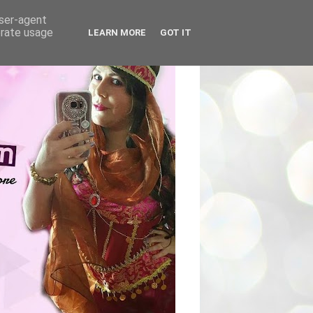
user-agent
erate usage
LEARN MORE
GOT IT