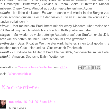
ee Granatapfel, Buttermilch, Cookies & Cream Shake, Buttermilch Rhabar
imbeere, Cherry Coke,
Almdudler,
zuckerfreie Zitronenlimo, Ayran
edacht
- Ich liebe die Natur - Es war so schön mal wieder in den Bergen zu 
nd die schönen grünen Täler mit den vielen Flüssen zu sehen. Da könnte ich 
tunden verbringen :)
efreut
- Über meinen dm Produkttest mit der crazy Mascara, über meine sc
VB Bestellung die ich natürlich auch schon fleißig getragen habe
eärgert
- Mal wieder so viele trottelige Autofahrer auf den Straßen erlebt :D 
ahren wie als hätten sie ihren Führerschein im Lotto gewonnen
ewünscht
- Dass Kroatien Weltmeister wird, hätte es ihnen total gegönnt, a
ünkchen mehr Glück hier und da. Glückwunsch Frankreich
ekauft
- 2 Produkte bei Müller, 3 Produkte bei BIPA, Sonnenschaum bei Hofe
eklickt
- Amazon, Deutsche Bahn, Wetter. com
ekritzelt von
Yasmina Rosa Wölkchen
um
21:17
abels:
Wochenrückblick
9 Kommentare:
melanie.
16. Juli 2018 um 13:14
huhu Liebes,