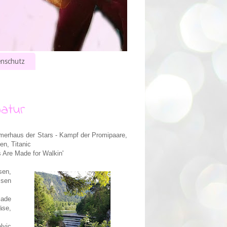
nschutz
Natur
merhaus der Stars - Kampf der Promipaare,
en, Titanic
 Are Made for Walkin'
sen,
ssen
lade
äse,
lvic