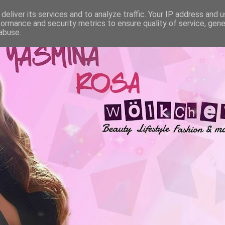
deliver its services and to analyze traffic. Your IP address and 
formance and security metrics to ensure quality of service, gen
abuse.