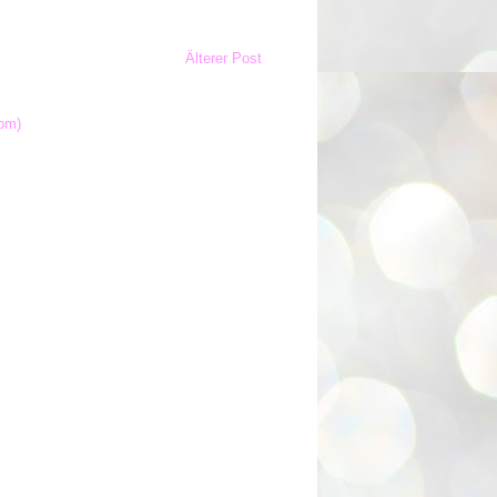
Älterer Post
om)