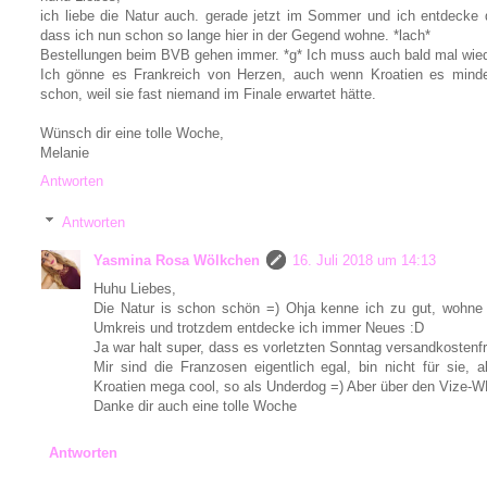
ich liebe die Natur auch. gerade jetzt im Sommer und ich entdecke 
dass ich nun schon so lange hier in der Gegend wohne. *lach*
Bestellungen beim BVB gehen immer. *g* Ich muss auch bald mal wied
Ich gönne es Frankreich von Herzen, auch wenn Kroatien es mindes
schon, weil sie fast niemand im Finale erwartet hätte.
Wünsch dir eine tolle Woche,
Melanie
Antworten
Antworten
Yasmina Rosa Wölkchen
16. Juli 2018 um 14:13
Huhu Liebes,
Die Natur is schon schön =) Ohja kenne ich zu gut, wohne
Umkreis und trotzdem entdecke ich immer Neues :D
Ja war halt super, dass es vorletzten Sonntag versandkostenfr
Mir sind die Franzosen eigentlich egal, bin nicht für sie,
Kroatien mega cool, so als Underdog =) Aber über den Vize-W
Danke dir auch eine tolle Woche
Antworten