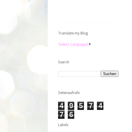
Translate my Blog
Select Language
▼
Search
Seitenaufrufe
4
9
5
7
4
7
6
Labels