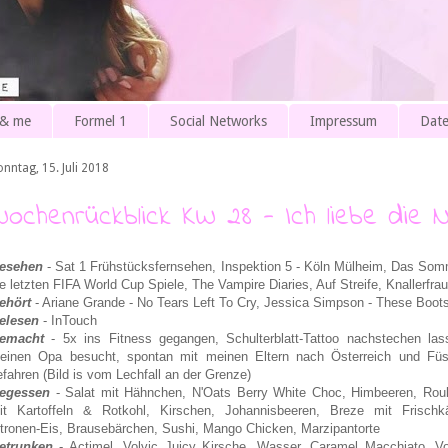
 & me
Formel 1
Social Networks
Impressum
Date
nntag, 15. Juli 2018
Wochenrückblick KW 28 - Ich liebe die 
esehen
- Sat 1 Frühstücksfernsehen, Inspektion 5 - Köln Mülheim, Das Som
ie letzten FIFA World Cup Spiele, The Vampire Diaries, Auf Streife, Knallerfrau
ehört
- Ariane Grande - No Tears Left To Cry, Jessica Simpson - These Boots
elesen
- InTouch
emacht
- 5x ins Fitness gegangen, Schulterblatt-Tattoo nachstechen las
einen Opa besucht, spontan mit meinen Eltern nach Österreich und Fü
efahren (Bild is vom Lechfall an der Grenze)
egessen
- Salat mit Hähnchen, N'Oats Berry White Choc, Himbeeren, Rou
it Kartoffeln & Rotkohl, Kirschen, Johannisbeeren, Breze mit Frischk
itronen-Eis, Brausebärchen, Sushi, Mango Chicken, Marzipantorte
etrunken
- Actimel, Volvic Juicy Kirsche,
Wasser,
Caramel Macchiato, Vo