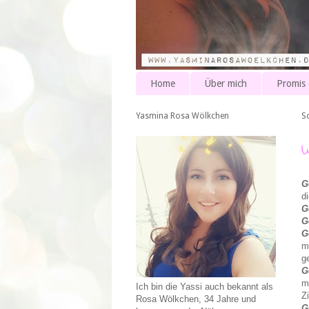
Home
Über mich
Promis
Yasmina Rosa Wölkchen
So
G
d
G
G
G
m
g
G
m
Ich bin die Yassi auch bekannt als
Z
Rosa Wölkchen, 34 Jahre und
G