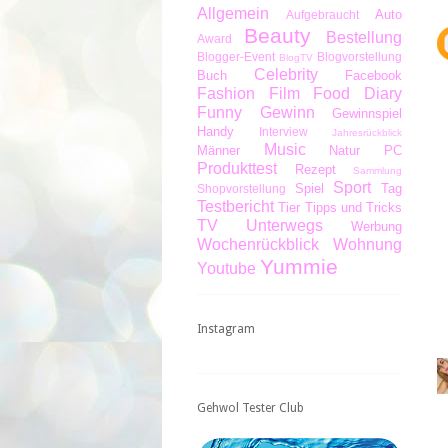
Allgemein
Auto
Aufgebraucht
Beauty
Bestellung
Award
Blogger-Event
Blogvorstellung
BlogTV
Celebrity
Buch
Facebook
Fashion
Film
Food Diary
Funny
Gewinn
Gewinnspiel
Handy
Interview
Jahresrückblick
Music
Männer
Natur
PC
Produkttest
Rezept
Sammlung
Sport
Spiel
Tag
Shopvorstellung
Testbericht
Tier
Tipps und Tricks
TV
Unterwegs
Werbung
Wochenrückblick
Wohnung
Yummie
Youtube
Instagram
Gehwol Tester Club