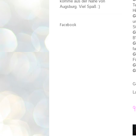
komme aus der Nähe von
T
Augsburg. Viel Spaß :)
H
G
u
Facebook
S
G
B
G
f
G
F
G
G
G
L