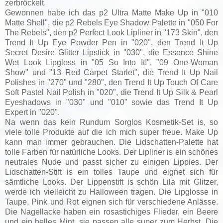
zerbröckelt.
Gewonnen habe ich das p2 Ultra Matte Make Up in "010
Matte Shell", die p2 Rebels Eye Shadow Palette in "050 For
The Rebels", den p2 Perfect Look Lipliner in "173 Skin", den
Trend It Up Eye Powder Pen in "020", den Trend It Up
Secret Desire Glitter Lipstick in "030", die Essence Shine
Wet Look Lipgloss in "05 So Into It!", "09 One-Woman
Show" und "13 Red Carpet Starlet", die Trend It Up Nail
Polishes in "270" und "280", den Trend It Up Touch Of Care
Soft Pastel Nail Polish in "020", die Trend It Up Silk & Pearl
Eyeshadows in "030" und "010" sowie das Trend It Up
Expert in "020".
Na wenn das kein Rundum Sorglos Kosmetik-Set is, so
viele tolle Produkte auf die ich mich super freue. Make Up
kann man immer gebrauchen. Die Lidschatten-Palette hat
tolle Farben für natürliche Looks. Der Lipliner is ein schönes
neutrales Nude und passt sicher zu einigen Lippies. Der
Lidschatten-Stift is ein tolles Taupe und eignet sich für
sämtliche Looks. Der Lippenstift is schön Lila mit Glitzer,
werde ich vielleicht zu Halloween tragen. Die Lipglosse in
Taupe, Pink und Rot eignen sich für verschiedene Anlässe.
Die Nagellacke haben ein rosastichiges Flieder, ein Beere
und ein helles Mint, sie passen alle super zum Herbst. Die