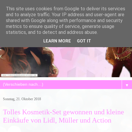
This site uses cookies from Google to deliver its services
and to analyze traffic. Your IP address and user-agent are
shared with Google along with performance and security
metrics to ensure quality of service, generate usage
statistics, and to detect and address abuse.
LEARN MORE
GOT IT
▼
Sonntag, 21. Oktober 2018
Tolles Kosmetik-Set gewonnen und kleine
Einkäufe von Lidl, Müller und Action