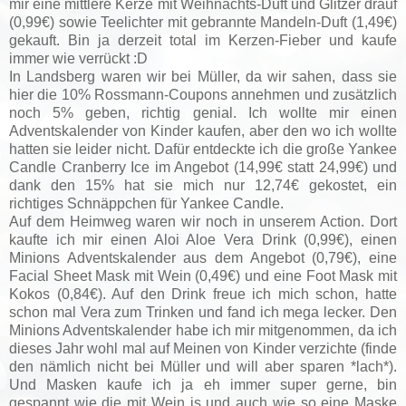
mir eine mittlere Kerze mit Weihnachts-Duft und Glitzer drauf
(0,99€) sowie Teelichter mit gebrannte Mandeln-Duft (1,49€)
gekauft. Bin ja derzeit total im Kerzen-Fieber und kaufe
immer wie verrückt :D
In Landsberg waren wir bei Müller, da wir sahen, dass sie
hier die 10% Rossmann-Coupons annehmen und zusätzlich
noch 5% geben, richtig genial. Ich wollte mir einen
Adventskalender von Kinder kaufen, aber den wo ich wollte
hatten sie leider nicht. Dafür entdeckte ich die große Yankee
Candle Cranberry Ice im Angebot (14,99€ statt 24,99€) und
dank den 15% hat sie mich nur 12,74€ gekostet, ein
richtiges Schnäppchen für Yankee Candle.
Auf dem Heimweg waren wir noch in unserem Action. Dort
kaufte ich mir einen Aloi Aloe Vera Drink (0,99€), einen
Minions Adventskalender aus dem Angebot (0,79€), eine
Facial Sheet Mask mit Wein (0,49€) und eine Foot Mask mit
Kokos (0,84€). Auf den Drink freue ich mich schon, hatte
schon mal Vera zum Trinken und fand ich mega lecker. Den
Minions Adventskalender habe ich mir mitgenommen, da ich
dieses Jahr wohl mal auf Meinen von Kinder verzichte (finde
den nämlich nicht bei Müller und will aber sparen *lach*).
Und Masken kaufe ich ja eh immer super gerne, bin
gespannt wie die mit Wein is und auch wie so eine Maske