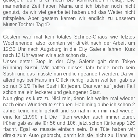
männerfreie Zeit haben Mama und ich bisher noch nicht
genutzt, da wir viel gearbeitet haben und das Wetter nicht
mitspielte. Aber gestern kamen wir endlich zu unserem
Mutter-Tochter-Tag :D
Gestern war mal kein totales Schnee-Chaos wie letztes
Wochenende, also konnten wir direkt nach der Arbeit um
12:30 Uhr nach Augsburg in die City Galerie fahren. Kurz
nach 13 Uhr waren wir auch schon da.
Unser erster Stop in der City Galerie galt dem Tokyo
Running Sushi. Wir hatten dieses Jahr beide noch kein
Sushi und das musste nun endlich geändert werden. Da wir
allerdings bei Hans im Glück richtig futtern wollten, gab es
so nur 3 1/2 Teller Sushi für jeden. Das war auf jeden Fall
schon mal ein leckerer und gelungener Start.
Nun ging es kurz zu Nici rein, denn ich wollte mal wieder
nach einer Wundertüte schauen. Hab mir glaube ich schon 2
Jahre keine mehr geholt und so nahm ich mir mal wieder
eine für 11,99€ mit. Die Tüten werden auch immer teurer,
früher gab es sie für 5€ und 10€, jetzt schon für knapp 12€
*lach*. Egal es musste einfach sein. Die Tüte haben wir
direkt zum Auto gebracht, damit ich sie nicht zu Hans im