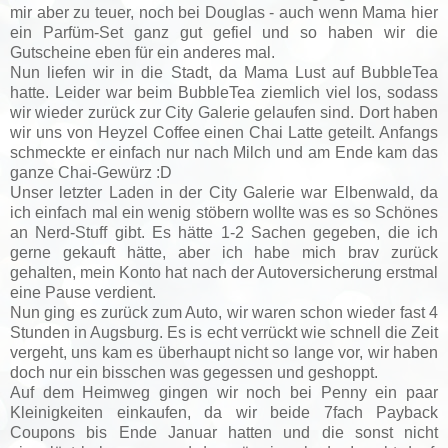
mir aber zu teuer, noch bei Douglas - auch wenn Mama hier
ein Parfüm-Set ganz gut gefiel und so haben wir die
Gutscheine eben für ein anderes mal.
Nun liefen wir in die Stadt, da Mama Lust auf BubbleTea
hatte. Leider war beim BubbleTea ziemlich viel los, sodass
wir wieder zurück zur City Galerie gelaufen sind. Dort haben
wir uns von Heyzel Coffee einen Chai Latte geteilt. Anfangs
schmeckte er einfach nur nach Milch und am Ende kam das
ganze Chai-Gewürz :D
Unser letzter Laden in der City Galerie war Elbenwald, da
ich einfach mal ein wenig stöbern wollte was es so Schönes
an Nerd-Stuff gibt. Es hätte 1-2 Sachen gegeben, die ich
gerne gekauft hätte, aber ich habe mich brav zurück
gehalten, mein Konto hat nach der Autoversicherung erstmal
eine Pause verdient.
Nun ging es zurück zum Auto, wir waren schon wieder fast 4
Stunden in Augsburg. Es is echt verrückt wie schnell die Zeit
vergeht, uns kam es überhaupt nicht so lange vor, wir haben
doch nur ein bisschen was gegessen und geshoppt.
Auf dem Heimweg gingen wir noch bei Penny ein paar
Kleinigkeiten einkaufen, da wir beide 7fach Payback
Coupons bis Ende Januar hatten und die sonst nicht