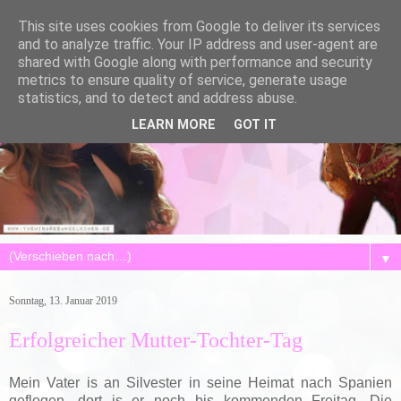
This site uses cookies from Google to deliver its services
and to analyze traffic. Your IP address and user-agent are
shared with Google along with performance and security
metrics to ensure quality of service, generate usage
statistics, and to detect and address abuse.
LEARN MORE
GOT IT
▼
Sonntag, 13. Januar 2019
Erfolgreicher Mutter-Tochter-Tag
Mein Vater is an Silvester in seine Heimat nach Spanien
geflogen, dort is er noch bis kommenden Freitag. Die