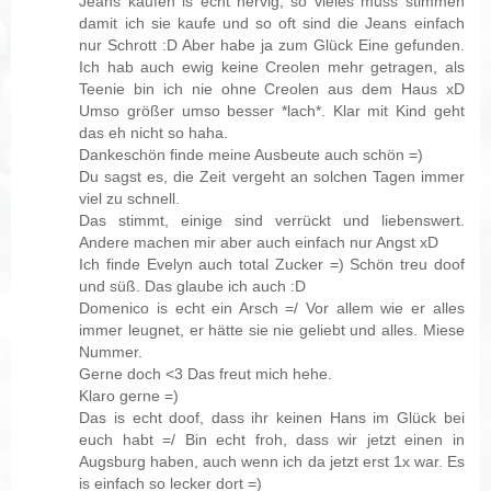
Jeans kaufen is echt nervig, so vieles muss stimmen
damit ich sie kaufe und so oft sind die Jeans einfach
nur Schrott :D Aber habe ja zum Glück Eine gefunden.
Ich hab auch ewig keine Creolen mehr getragen, als
Teenie bin ich nie ohne Creolen aus dem Haus xD
Umso größer umso besser *lach*. Klar mit Kind geht
das eh nicht so haha.
Dankeschön finde meine Ausbeute auch schön =)
Du sagst es, die Zeit vergeht an solchen Tagen immer
viel zu schnell.
Das stimmt, einige sind verrückt und liebenswert.
Andere machen mir aber auch einfach nur Angst xD
Ich finde Evelyn auch total Zucker =) Schön treu doof
und süß. Das glaube ich auch :D
Domenico is echt ein Arsch =/ Vor allem wie er alles
immer leugnet, er hätte sie nie geliebt und alles. Miese
Nummer.
Gerne doch <3 Das freut mich hehe.
Klaro gerne =)
Das is echt doof, dass ihr keinen Hans im Glück bei
euch habt =/ Bin echt froh, dass wir jetzt einen in
Augsburg haben, auch wenn ich da jetzt erst 1x war. Es
is einfach so lecker dort =)