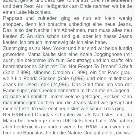
absolut genial und dazu die Kombi aus Brie, Preiselbeeren
und dem Rest. Als Heißgetränk am Ende nahmen wir beide
einen Latte Macchiato.
Pappsatt und zufrieden ging es nun ein klein wenig
shoppen, denn ich brauchte unbedingt eine neue Jeans.
Das is so der Nachteil am Abnehmen, man muss alles neu
kaufen :D An sich schön und gut, aber ich hasse Jeans
kaufen, ich brauch immer ewig bis ich eine habe.
Zuerst ging es zu New Yorker und hier sind wir beide fündig
geworden. Mama kaufte sich eine Koala Jogginghose (mir
auch, die bekomme ich zum Geburtstag) und ich kaufte ein
beerenfarbenes Shirt mit "Do Not Forget To Dream"-Schrift
(Sale 2,99€), silberne Creolen (1,99€), ein 5er Pack grau-
weiß-lila Panda-Socken (Sale 6,99€) und eine mittelblaue
Jeans im Used-Look (24,99€). Das Shirt fand ich von der
Farbe super, die Creolen erinnerten mich an meine Jugend -
da habe ich nämlich immer welche getragen, Socken kann
man immer gebrauchen und die Jeans stand wie gesagt auf
meiner Liste. Ich war echt begeistert wie schnell das ging.
Bei H&M und Douglas schauten wir als Nächstes rein, da
Mama bei beiden je einen 10€ Gutschein hatte. Wir haben
aber beide nichts gefunden, weder bei H&M - auch wenn mir
hier eine Bauchtasche für die Nature One gut gefiel, die war