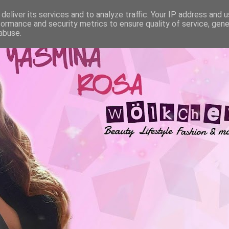
deliver its services and to analyze traffic. Your IP address and 
formance and security metrics to ensure quality of service, gen
abuse.