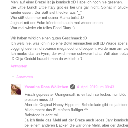
Mehl auf einer Brezel ist ja komisch xD Habe ich noch nie gesehen.
Die Little Lunch Little Italy gibt es bei uns gar nicht. Spinat in Stüc
wieder essen. Der Saft sieht lecker aus *_*
Wie süß du immer mit deiner Mama teilst :D
Joghurt mit der Ecke könnte ich auch mal wieder essen.
War mal wieder ein tolles Food Diary :)
Wir haben wirklich einen guten Geschmack :D
Ich weiß nie, was ich in so eine Bowl reinmachen soll xD Würde aber 
Jogginghosen sind sowieso mega cool und bequem, würde man am Lieb
Ich merke das an Fynn, der wird immer schwerer haha. Will aber tro
:D Ohja Geduld braucht man da wirklich xD
Antworten
Antworten
Yasmina Rosa Wölkchen
4. April 2019 um 09:43
Frisch gepresster Orangensaft is einfach so lecker, nur blö
pressen muss :D
Aber die Original Happy Hippo mit Schokolade gibt es ja leider
Milch macht das Ei einfach fluffiger ^^
Babyfood is echt toll.
Ja ich finde das Mehl auf der Breze auch jedes Jahr komisc
bei einem anderen Bäcker, die war ohne Mehl, aber der Bäcker 