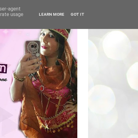
user-agent
erate usage
LEARN MORE
GOT IT