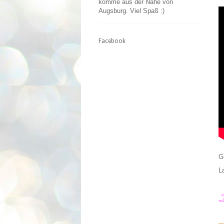
komme aus der Nähe von
Augsburg. Viel Spaß :)
Facebook
G
L