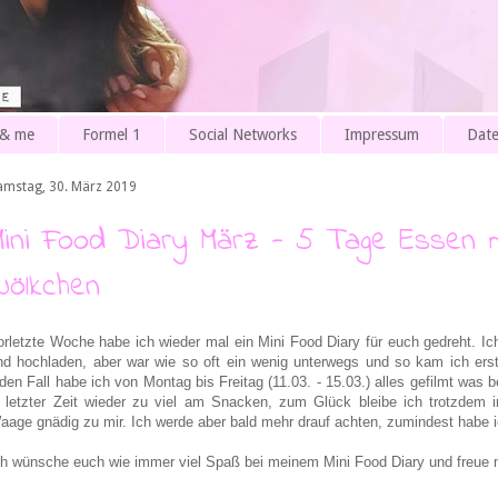
 & me
Formel 1
Social Networks
Impressum
Date
amstag, 30. März 2019
Mini Food Diary März - 5 Tage Essen
Wölkchen
orletzte Woche habe ich wieder mal ein Mini Food Diary für euch gedreht. Ic
nd hochladen, aber war wie so oft ein wenig unterwegs und so kam ich erst
eden Fall habe ich von Montag bis Freitag (11.03. - 15.03.) alles gefilmt was b
n letzter Zeit wieder zu viel am Snacken, zum Glück bleibe ich trotzdem 
aage gnädig zu mir. Ich werde aber bald mehr drauf achten, zumindest habe 
ch wünsche euch wie immer viel Spaß bei meinem Mini Food Diary und freue 