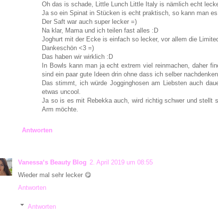
Oh das is schade, Little Lunch Little Italy is nämlich echt lecke
Ja so ein Spinat in Stücken is echt praktisch, so kann man es 
Der Saft war auch super lecker =)
Na klar, Mama und ich teilen fast alles :D
Joghurt mit der Ecke is einfach so lecker, vor allem die Limite
Dankeschön <3 =)
Das haben wir wirklich :D
In Bowls kann man ja echt extrem viel reinmachen, daher fin
sind ein paar gute Ideen drin ohne dass ich selber nachdenke
Das stimmt, ich würde Jogginghosen am Liebsten auch dauer
etwas uncool.
Ja so is es mit Rebekka auch, wird richtig schwer und stellt
Arm möchte.
Antworten
Vanessa‘s Beauty Blog
2. April 2019 um 08:55
Wieder mal sehr lecker 😋
Antworten
Antworten