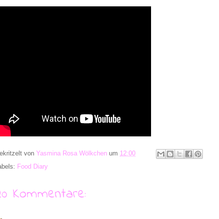
ekritzelt von
Yasmina Rosa Wölkchen
um
12:00
abels:
Food Diary
20 Kommentare: