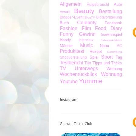
Allgemein
Auto
Aufgebraucht
Beauty
Bestellung
Award
Blogger-Event
Blogvorstellung
BlogTV
Celebrity
Buch
Facebook
Fashion
Film
Food Diary
Funny
Gewinn
Gewinnspiel
Handy
Interview
Jahresrückblick
Music
Männer
Natur
PC
Produkttest
Rezept
Sammlung
Sport
Spiel
Tag
Shopvorstellung
Testbericht
Tier
Tipps und Tricks
TV
Unterwegs
Werbung
Wochenrückblick
Wohnung
Yummie
Youtube
Instagram
Gehwol Tester Club