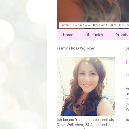
Home
Über mich
Promis
Yasmina Rosa Wölkchen
S
V
u
j
i
W
I
Ich bin die Yassi auch bekannt als
Rosa Wölkchen, 34 Jahre und