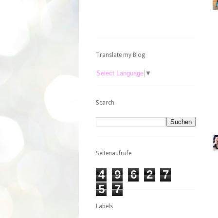
Translate my Blog
Select Language
▼
Search
Seitenaufrufe
4
9
6
2
7
5
7
Labels