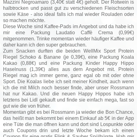
Mazzini Negroamaro (3,40€ statt 4€) geholt. Der Rotwein is
halbtrocken und passt gut zu verschiedenen Fleischsorten
sowie Käse - also ideal falls ich mal wieder Rouladen oder
so machen möchte.
Diese Woche sind Kaffee-Pads im Angebot und da habe ich
mir eine Packung Laudatio Caffè Crema (0,99€)
mitgenommen. Trinke momentan wieder häufiger Kaffee und
daher kann ich den super gebrauchen.
Zum Snacken durften die beiden WellMix Sport Protein
Riegel Schoko & Banane (je 0,39€), eine Packung Koala
Kakao (0,88€) und eine Packung Kinder Happy Hippo
Haselnuss (1,39€) alles aus dem Angebot mit. Protein
Riegel mag ich immer gerne, ganz egal ob mit oder ohne
Sport. Die Koalas liebe ich seit meiner Kindheit, auch wenn
ich die mit Milch noch besser finde, aber unser Rossmann
hat nur Kakao. Und die neuen Happy Hippos habe ich
letztens bei Lidl gekauft und finde sie einfach mega, fast so
gut wie die von früher.
Momentan gibt es bei Rossmann ja wieder die Bon Chance,
das heißt man bekommt bei einem Einkauf ab 5€ in der App
eine Tüte die man öffnen kann und dort sind Lospunkte oder
auch Coupons drin und letzte Woche bekam ich einen
Coupon für eine gratis Flink & Sauber Spülbürste. Hab mir