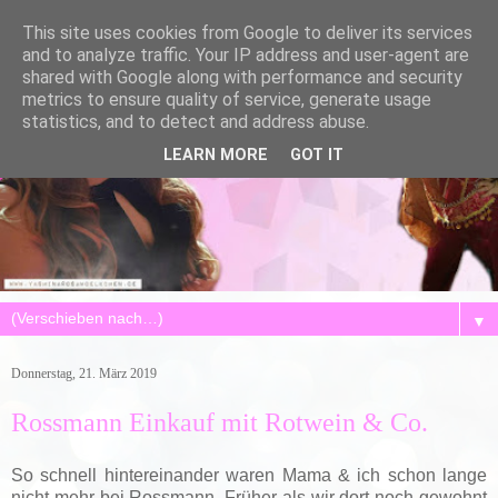
This site uses cookies from Google to deliver its services
and to analyze traffic. Your IP address and user-agent are
shared with Google along with performance and security
metrics to ensure quality of service, generate usage
statistics, and to detect and address abuse.
LEARN MORE
GOT IT
▼
Donnerstag, 21. März 2019
Rossmann Einkauf mit Rotwein & Co.
So schnell hintereinander waren Mama & ich schon lange
nicht mehr bei Rossmann. Früher als wir dort noch gewohnt