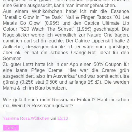
eine Grüne ausgesucht, kann man immer gebrauchen.
Aus einem Wühlkörbchen habe ich mir die Essence
"Metallic Glow In The Dark" Nail & Finger Tattoos "01 Let
Metals Go Glow" (0,95€) und den Catrice Ultimate Lip
Colour "520 Watch The Sunset" (1,95€) geschnappt. Die
Nagelsticker werde ich vermutlich zur Nature One tragen,
damit ich dort schön leuchte. Der Catrice Lippenstift hatte 2
Aufkleber, deswegen dachte ich er wäre noch günstiger,
aber ok, er hat ein schönes Orange-Rot, ideal für den
Sommer.
Zu guter Letzt hatte ich in der App einen 50% Coupon für
eine Isana Pflege Creme. Hier war die Creme grün
ausgeschildert, also im Ausverkauf und war somit echt ultra
günstig (0,25€ statt 0,50€ und anfangs 1€ :D). Die werden
Mama & ich im Büro benutzen.
Wie gefällt euch mein Rossmann Einkauf? Habt ihr schon
mal Wein bei Rossmann gekauft?
Yasmina Rosa Wölkchen
um
15:10
Teilen