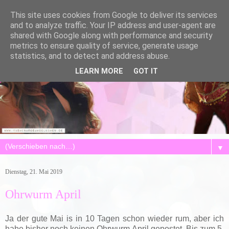
This site uses cookies from Google to deliver its services
and to analyze traffic. Your IP address and user-agent are
shared with Google along with performance and security
metrics to ensure quality of service, generate usage
statistics, and to detect and address abuse.
LEARN MORE
GOT IT
▼
Dienstag, 21. Mai 2019
Ohrwurm April
Ja der gute Mai is in 10 Tagen schon wieder rum, aber ich
habe bisher noch keinen Ohrwurm April gepostet. Bis zum 5.