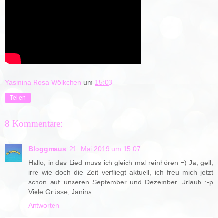
Yasmina Rosa Wölkchen
um
15:03
Teilen
8 Kommentare:
Bloggmaus
21. Mai 2019 um 15:07
Hallo, in das Lied muss ich gleich mal reinhören =) Ja, gell,
irre wie doch die Zeit verfliegt aktuell, ich freu mich jetzt
schon auf unseren September und Dezember Urlaub :-p
Viele Grüsse, Janina
Antworten