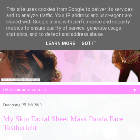
This site uses cookies from Google to deliver its services
and to analyze traffic. Your IP address and user-agent are
shared with Google along with performance and security
metrics to ensure quality of service, generate usage
statistics, and to detect and address abuse.
LEARN MORE
GOT IT
▼
Donnerstag, 25. Juli 2019
My Skin Facial Sheet Mask Panda Face
Testbericht