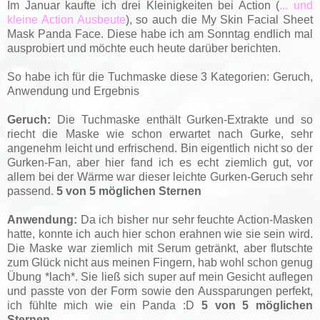
Im Januar kaufte ich drei Kleinigkeiten bei Action (
... und
kleine Action Ausbeute
), so auch die My Skin Facial Sheet
Mask Panda Face. Diese habe ich am Sonntag endlich mal
ausprobiert und möchte euch heute darüber berichten.
So habe ich für die Tuchmaske diese 3 Kategorien: Geruch,
Anwendung und Ergebnis
Geruch:
Die Tuchmaske enthält Gurken-Extrakte und so
riecht die Maske wie schon erwartet nach Gurke, sehr
angenehm leicht und erfrischend. Bin eigentlich nicht so der
Gurken-Fan, aber hier fand ich es echt ziemlich gut, vor
allem bei der Wärme war dieser leichte Gurken-Geruch sehr
passend.
5 von 5 möglichen Sternen
Anwendung:
Da ich bisher nur sehr feuchte Action-Masken
hatte, konnte ich auch hier schon erahnen wie sie sein wird.
Die Maske war ziemlich mit Serum getränkt, aber flutschte
zum Glück nicht aus meinen Fingern, hab wohl schon genug
Übung *lach*. Sie ließ sich super auf mein Gesicht auflegen
und passte von der Form sowie den Aussparungen perfekt,
ich fühlte mich wie ein Panda :D
5 von 5 möglichen
Sternen