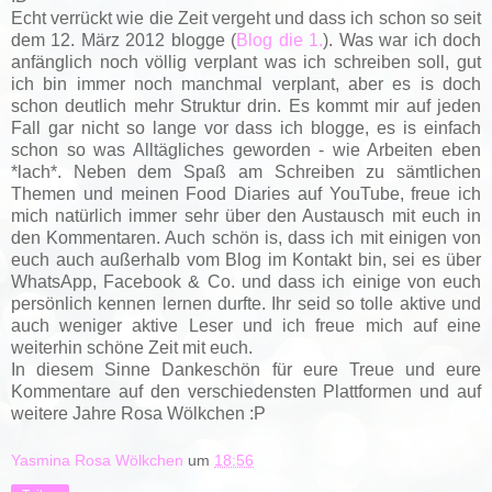
Echt verrückt wie die Zeit vergeht und dass ich schon so seit
dem 12. März 2012 blogge (
Blog die 1.
). Was war ich doch
anfänglich noch völlig verplant was ich schreiben soll, gut
ich bin immer noch
manchmal
verplant
, aber es is doch
schon deutlich mehr Struktur drin. Es kommt mir auf jeden
Fall gar nicht so lange vor dass ich blogge, es is einfach
schon so was Alltägliches geworden - wie Arbeiten eben
*lach*. Neben dem Spaß am Schreiben zu sämtlichen
Themen und meinen Food Diaries auf YouTube, freue ich
mich natürlich immer sehr über den Austausch mit euch in
den Kommentaren. Auch schön is, dass ich mit einigen von
euch auch außerhalb vom Blog im Kontakt bin, sei es über
WhatsApp, Facebook & Co. und dass ich einige von euch
persönlich kennen lernen durfte. Ihr seid so tolle aktive und
auch weniger aktive Leser und ich freue mich auf eine
weiterhin schöne Zeit mit euch.
In diesem Sinne Dankeschön für eure Treue und eure
Kommentare auf den verschiedensten Plattformen und auf
weitere Jahre Rosa Wölkchen :P
Yasmina Rosa Wölkchen
um
18:56