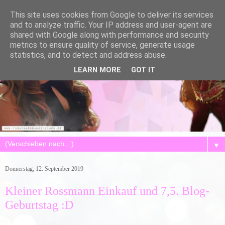
This site uses cookies from Google to deliver its services
and to analyze traffic. Your IP address and user-agent are
shared with Google along with performance and security
metrics to ensure quality of service, generate usage
statistics, and to detect and address abuse.
LEARN MORE
GOT IT
▼
Donnerstag, 12. September 2019
Kleiner Rossmann Einkauf und 7,5. Blog-
Geburtstag :D