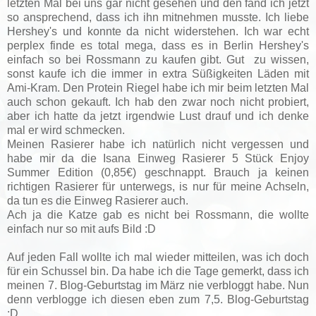
letzten Mal bei uns gar nicht gesehen und den fand ich jetzt
so ansprechend, dass ich ihn mitnehmen musste. Ich liebe
Hershey's und konnte da nicht widerstehen. Ich war echt
perplex finde es total mega, dass es in Berlin Hershey's
einfach so bei Rossmann zu kaufen gibt. Gut zu wissen,
sonst kaufe ich die immer in extra Süßigkeiten Läden mit
Ami-Kram. Den Protein Riegel habe ich mir beim letzten Mal
auch schon gekauft. Ich hab den zwar noch nicht probiert,
aber ich hatte da jetzt irgendwie Lust drauf und ich denke
mal er wird schmecken.
Meinen Rasierer habe ich natürlich nicht vergessen und
habe mir da die Isana Einweg Rasierer 5 Stück Enjoy
Summer Edition (0,85€) geschnappt. Brauch ja keinen
richtigen Rasierer für unterwegs, is nur für meine Achseln,
da tun es die Einweg Rasierer auch.
Ach ja die Katze gab es nicht bei Rossmann, die wollte
einfach nur so mit aufs Bild :D
Auf jeden Fall wollte ich mal wieder mitteilen, was ich doch
für ein Schussel bin. Da habe ich die Tage gemerkt, dass ich
meinen 7. Blog-Geburtstag im März nie verbloggt habe. Nun
denn verblogge ich diesen eben zum 7,5. Blog-Geburtstag
:D