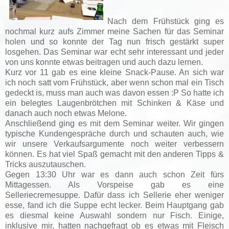
Nach dem Frühstück ging es
nochmal kurz aufs Zimmer meine Sachen für das Seminar
holen und so konnte der Tag nun frisch gestärkt super
losgehen. Das Seminar war echt sehr interessant und jeder
von uns konnte etwas beitragen und auch dazu lernen.
Kurz vor 11 gab es eine kleine Snack-Pause. An sich war
ich noch satt vom Frühstück, aber wenn schon mal ein Tisch
gedeckt is, muss man auch was davon essen :P So hatte ich
ein belegtes Laugenbrötchen mit Schinken & Käse und
danach auch noch etwas Melone.
Anschließend ging es mit dem Seminar weiter. Wir gingen
typische Kundengespräche durch und schauten auch, wie
wir unsere Verkaufsargumente noch weiter verbessern
können. Es hat viel Spaß gemacht mit den anderen Tipps &
Tricks auszutauschen.
Gegen 13:30 Uhr war es dann auch schon Zeit fürs
Mittagessen. Als Vorspeise gab es eine
Selleriecremesuppe. Dafür dass ich Sellerie eher weniger
esse, fand ich die Suppe echt lecker. Beim Hauptgang gab
es diesmal keine Auswahl sondern nur Fisch. Einige,
inklusive mir, hatten nachgefragt ob es etwas mit Fleisch