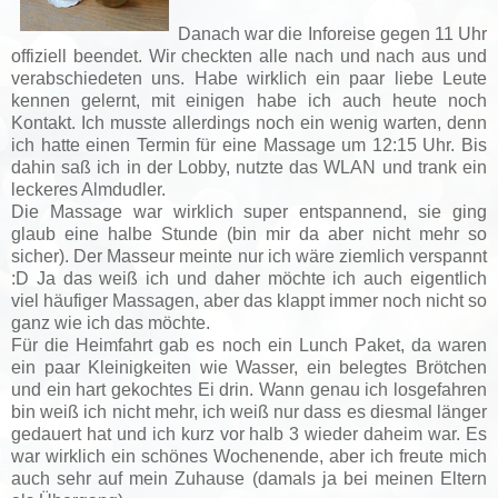
Danach war die Inforeise gegen 11 Uhr
offiziell beendet. Wir checkten alle nach und nach aus und
verabschiedeten uns. Habe wirklich ein paar liebe Leute
kennen gelernt, mit einigen habe ich auch heute noch
Kontakt. Ich musste allerdings noch ein wenig warten, denn
ich hatte einen Termin für eine Massage um
12:15 Uhr. Bis
dahin saß ich in der Lobby, nutzte das WLAN und trank ein
leckeres Almdudler.
Die Massage war wirklich super entspannend, sie ging
glaub eine halbe Stunde (bin mir da aber nicht mehr so
sicher). Der Masseur meinte nur ich wäre ziemlich verspannt
:D Ja das weiß ich und daher möchte ich auch eigentlich
viel häufiger Massagen, aber das klappt immer noch nicht so
ganz wie ich das möchte.
Für die Heimfahrt gab es noch ein Lunch Paket, da waren
ein paar Kleinigkeiten wie Wasser, ein belegtes Brötchen
und ein hart gekochtes Ei drin. Wann genau ich losgefahren
bin weiß ich nicht mehr, ich weiß nur dass es diesmal länger
gedauert hat und ich kurz vor
halb 3 wieder daheim war. Es
war wirklich ein schönes Wochenende, aber ich freute mich
auch sehr auf mein Zuhause (damals ja bei meinen Eltern