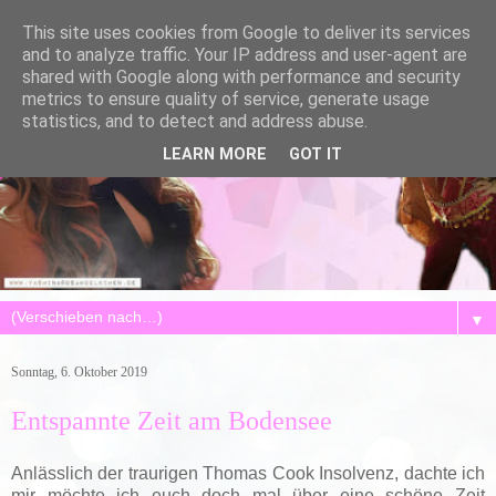
This site uses cookies from Google to deliver its services
and to analyze traffic. Your IP address and user-agent are
shared with Google along with performance and security
metrics to ensure quality of service, generate usage
statistics, and to detect and address abuse.
LEARN MORE
GOT IT
▼
Sonntag, 6. Oktober 2019
Entspannte Zeit am Bodensee
Anlässlich der traurigen Thomas Cook Insolvenz, dachte ich
mir möchte ich euch doch mal über eine schöne Zeit