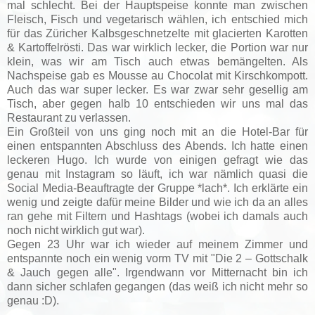
mal schlecht. Bei der Hauptspeise konnte man zwischen
Fleisch, Fisch und vegetarisch wählen, ich entschied mich
für das Züricher Kalbsgeschnetzelte mit glacierten Karotten
& Kartoffelrösti. Das war wirklich lecker, die Portion war nur
klein, was wir am Tisch auch etwas bemängelten. Als
Nachspeise gab es Mousse au Chocolat mit Kirschkompott.
Auch das war super lecker. Es war zwar sehr gesellig am
Tisch, aber gegen halb 10 entschieden wir uns mal das
Restaurant zu verlassen.
Ein Großteil von uns ging noch mit an die Hotel-Bar für
einen entspannten Abschluss des Abends. Ich hatte einen
leckeren Hugo. Ich wurde von einigen gefragt wie das
genau mit Instagram so läuft, ich war nämlich quasi die
Social Media-Beauftragte der Gruppe *lach*. Ich erklärte ein
wenig und zeigte dafür meine Bilder und wie ich da an alles
ran gehe mit Filtern und Hashtags (wobei ich damals auch
noch nicht wirklich gut war).
Gegen 23 Uhr war ich wieder auf meinem Zimmer und
entspannte noch ein wenig vorm TV mit "Die 2 – Gottschalk
& Jauch gegen alle". Irgendwann vor Mitternacht bin ich
dann sicher schlafen gegangen (das weiß ich nicht mehr so
genau :D).