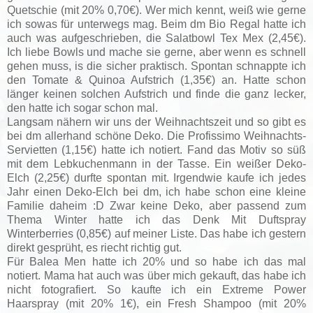
Quetschie (mit 20% 0,70€). Wer mich kennt, weiß wie gerne
ich sowas für unterwegs mag. Beim dm Bio Regal hatte ich
auch was aufgeschrieben, die
Salatbowl Tex Mex (2,45€).
Ich liebe Bowls und mache sie gerne, aber wenn es schnell
gehen muss, is die sicher praktisch. Spontan schnappte ich
den Tomate & Quinoa Aufstrich (1,35€) an. Hatte schon
länger keinen solchen Aufstrich und finde die ganz lecker,
den hatte ich sogar schon mal.
Langsam nähern wir uns der Weihnachtszeit und so gibt es
bei dm allerhand schöne Deko. Die
Profissimo Weihnachts-
Servietten (1,15€) hatte ich notiert. Fand das Motiv so süß
mit dem Lebkuchenmann in der Tasse. Ein weißer
Deko-
Elch (2,25€) durfte spontan mit. Irgendwie kaufe ich jedes
Jahr einen Deko-Elch bei dm, ich habe schon eine kleine
Familie daheim :D Zwar keine Deko, aber passend zum
Thema Winter hatte ich das
Denk Mit Duftspray
Winterberries (0,85€) auf meiner Liste. Das habe ich gestern
direkt gesprüht, es riecht richtig gut.
Für Balea Men hatte ich 20% und so habe ich das mal
notiert. Mama hat auch was über mich gekauft, das habe ich
nicht fotografiert. So kaufte ich ein
Extreme Power
Haarspray (mit 20% 1€), ein
Fresh Shampoo (mit 20%