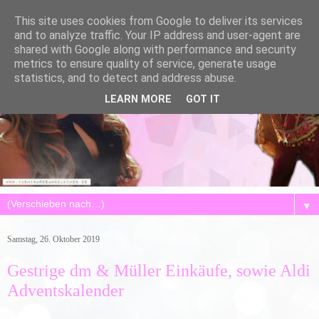
This site uses cookies from Google to deliver its services
and to analyze traffic. Your IP address and user-agent are
shared with Google along with performance and security
metrics to ensure quality of service, generate usage
statistics, and to detect and address abuse.
LEARN MORE
GOT IT
▼
Samstag, 26. Oktober 2019
Gestrige dm & Müller Einkäufe, sowie Aldi
Adventskalender