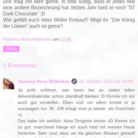
und mag ihn sehr gerne. Is total lustig, dass er jedes Mal
eine andere Bezeichnung hat, letztes Jahr hieß er noch "07
Dark Chocolate" :D
Wie gefällt euch mein Müller Einkauf? Mögt ihr "Der König
der Löwen" auch so gerne?
Yasmina Rosa Wölkchen
um
12:45
Teilen
1 Kommentar:
Yasmina Rosa Wölkchen
26. Oktober 2019 um 19:09
Ja echt schlimm, wer kann bei so vielen tollen
Adventskalender schon standhaft bleiben :D Könnte ich mir
auch gut vorstellen. Eben und vor allem kostet er ja
sozusagen nur 3€, 10€ kriegt man ja wieder als Gutschein
=)
Das habe ich wirklich, böse Drogerie immer xD Kenne ich
zu gut, manchmal hänge ich auch total mit meinen Hauls
hinterher. Sehr cool, dass wir die gleichen Masken gekauft