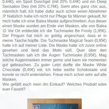
0,44€), ein
Sport Duschgel (mit 20% 0,44€) und ein
Deep
Sensation Deo (mit 20% 0,76€). Sieht alles ganz chic aus,
männlich halt.
Ich habe dafür auch schon einen Abnehmer
:P
Natürlich habe ich nicht nur Pflege für Männer gekauft, für
mich hatte ich eine Balea Maske aufgeschrieben. Aus dieser
einen Maske wurden am Ende vier Masken, alle von Balea
:D Vor Ort entdeckte ich die
Tuchmaske Be Frosty (1,95€).
Der Pinguin hat mich so goldig angeschaut, dass er in
meine Tasche hüpfte. Die
Tuchmaske Magical Team (0,95€)
hatte ich auf meiner Liste. Die Maske hatte ich zuvor online
gesehen und fand das Motiv süß. Quer über den
Tuchmasken sah ich die
Augen Tuchmaske (0,95€). Mag
solche Augenmasken immer gerne und kann sie momentan
gut gebrauchen. Zu guter Letzt durfte die M
aske White
Chocolate (0,40€) mit. Ich liebe weiße Schokolade und
konnte so nicht widerstehen. Freue mich schon sehr auf alle
Masken.
Wie gefällt euch mein dm Einkauf? Welches Produkt wäre
euer Favorit?