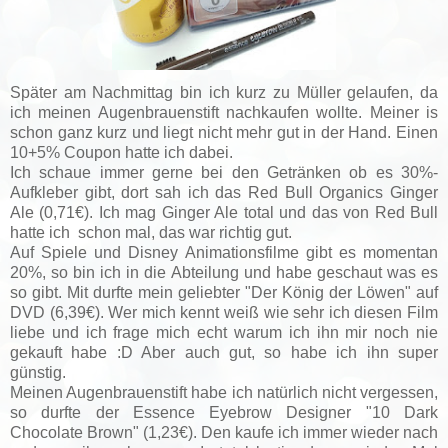
Später am Nachmittag bin ich kurz zu Müller gelaufen, da
ich meinen Augenbrauenstift nachkaufen wollte. Meiner is
schon ganz kurz und liegt nicht mehr gut in der Hand. Einen
10+5% Coupon hatte ich dabei.
Ich schaue immer gerne bei den Getränken ob es 30%-
Aufkleber gibt, dort sah ich das
Red Bull Organics Ginger
Ale (0,71€). Ich mag Ginger Ale total und das von Red Bull
hatte ich schon mal, das war richtig gut.
Auf Spiele und Disney Animationsfilme gibt es momentan
20%, so bin ich in die Abteilung und habe geschaut was es
so gibt. Mit durfte mein geliebter
"Der König der Löwen" auf
DVD (6,39€). Wer mich kennt weiß wie sehr ich diesen Film
liebe und ich frage mich echt warum ich ihn mir noch nie
gekauft habe :D Aber auch gut, so habe ich ihn super
günstig.
Meinen Augenbrauenstift habe ich natürlich nicht vergessen,
so durfte der
Essence Eyebrow Designer "10 Dark
Chocolate Brown" (1,23€). Den kaufe ich immer wieder nach