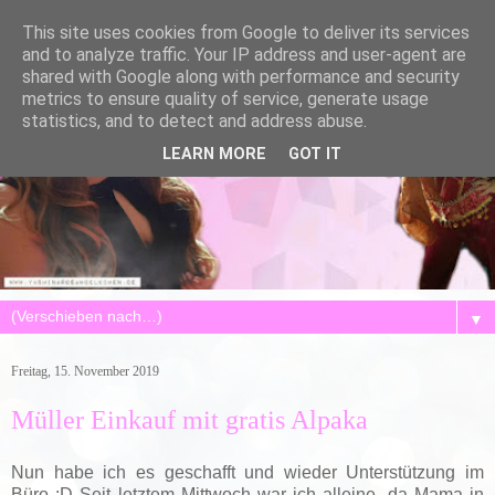
This site uses cookies from Google to deliver its services
and to analyze traffic. Your IP address and user-agent are
shared with Google along with performance and security
metrics to ensure quality of service, generate usage
statistics, and to detect and address abuse.
LEARN MORE
GOT IT
▼
Freitag, 15. November 2019
Müller Einkauf mit gratis Alpaka
Nun habe ich es geschafft und wieder Unterstützung im
Büro :D Seit letztem Mittwoch war ich alleine, da Mama in