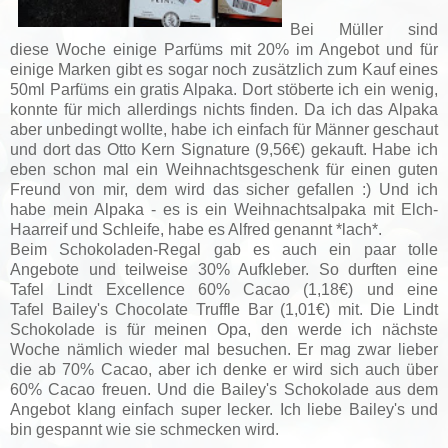
Bei Müller sind
diese Woche einige Parfüms mit 20% im Angebot und für
einige Marken gibt es sogar noch zusätzlich zum Kauf eines
50ml Parfüms ein gratis Alpaka. Dort stöberte ich ein wenig,
konnte für mich allerdings nichts finden. Da ich das Alpaka
aber unbedingt wollte, habe ich einfach für Männer geschaut
und dort das Otto Kern Signature (9,56€) gekauft. Habe ich
eben schon mal ein Weihnachtsgeschenk für einen guten
Freund von mir, dem wird das sicher gefallen :) Und ich
habe mein Alpaka - es is ein Weihnachtsalpaka mit Elch-
Haarreif und Schleife, habe es Alfred genannt *lach*.
Beim Schokoladen-Regal gab es auch ein paar tolle
Angebote und teilweise 30% Aufkleber. So durften eine
Tafel
Lindt Excellence 60% Cacao (1,18€) und eine
Tafel
Bailey's Chocolate Truffle Bar (1,01€) mit. Die Lindt
Schokolade is für meinen Opa, den werde ich nächste
Woche nämlich wieder mal besuchen. Er mag zwar lieber
die ab 70% Cacao, aber ich denke er wird sich auch über
60% Cacao freuen. Und die Bailey's Schokolade aus dem
Angebot klang einfach super lecker. Ich liebe Bailey's und
bin gespannt wie sie schmecken wird.