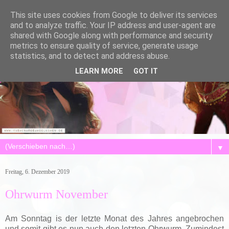
This site uses cookies from Google to deliver its services
and to analyze traffic. Your IP address and user-agent are
shared with Google along with performance and security
metrics to ensure quality of service, generate usage
statistics, and to detect and address abuse.
LEARN MORE
GOT IT
▼
Freitag, 6. Dezember 2019
Ohrwurm November
Am Sonntag is der letzte Monat des Jahres angebrochen
und somit gibt es nun auch den letzten Ohrwurm. Zumindest