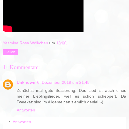
Yasmina Rosa Wölkchen
um
13:00
Teilen
11 Kommentare:
Unknown
6. Dezember 2019 um 21:45
Zunächst mal gute Besserung. Des Lied ist auch eines
meiner Lieblingslieder, weil es schön scheppert. Da
Tweekaz sind im Allgemeinen ziemlich genial :-)
Antworten
Antworten