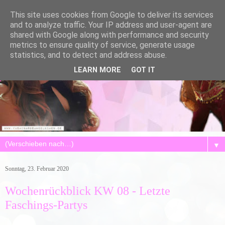
This site uses cookies from Google to deliver its services
and to analyze traffic. Your IP address and user-agent are
shared with Google along with performance and security
metrics to ensure quality of service, generate usage
statistics, and to detect and address abuse.
LEARN MORE
GOT IT
▼
Sonntag, 23. Februar 2020
Wochenrückblick KW 08 - Letzte
Faschings-Partys