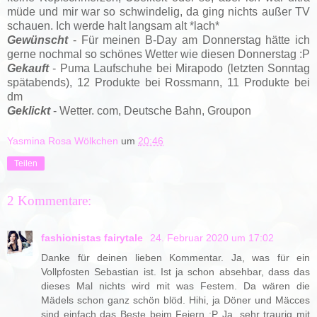
müde und mir war so schwindelig, da ging nichts außer TV
schauen. Ich werde halt langsam alt *lach*
Gewünscht
- Für meinen B-Day am Donnerstag hätte ich
gerne nochmal so schönes Wetter wie diesen Donnerstag :P
Gekauft
- Puma Laufschuhe bei Mirapodo (letzten Sonntag
spätabends), 12 Produkte bei Rossmann, 11 Produkte bei
dm
Geklickt
- Wetter. com, Deutsche Bahn, Groupon
Yasmina Rosa Wölkchen
um
20:46
Teilen
2 Kommentare:
fashionistas fairytale
24. Februar 2020 um 17:02
Danke für deinen lieben Kommentar. Ja, was für ein
Vollpfosten Sebastian ist. Ist ja schon absehbar, dass das
dieses Mal nichts wird mit was Festem. Da wären die
Mädels schon ganz schön blöd. Hihi, ja Döner und Mäcces
sind einfach das Beste beim Feiern :P Ja, sehr traurig mit