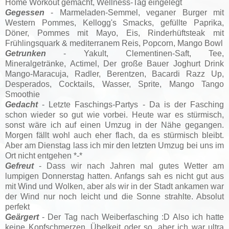
Home Workout gemacht, Wellness-Tag eingelegt
Gegessen
- Marmeladen-Semmel, veganer Burger mit
Western Pommes, Kellogg's Smacks, gefüllte Paprika,
Döner, Pommes mit Mayo, Eis, Rinderhüftsteak mit
Frühlingsquark & mediterranem Reis, Popcorn, Mango Bowl
Getrunken
- Yakult, Clementinen-Saft, Tee,
Mineralgetränke, Actimel, Der große Bauer Joghurt Drink
Mango-Maracuja, Radler, Berentzen, Bacardi Razz Up,
Desperados, Cocktails, Wasser, Sprite, Mango Tango
Smoothie
Gedacht
- Letzte Faschings-Partys - Da is der Fasching
schon wieder so gut wie vorbei. Heute war es stürmisch,
sonst wäre ich auf einen Umzug in der Nähe gegangen.
Morgen fällt wohl auch eher flach, da es stürmisch bleibt.
Aber am Dienstag lass ich mir den letzten Umzug bei uns im
Ort nicht entgehen *-*
Gefreut
- Dass wir nach Jahren mal gutes Wetter am
lumpigen Donnerstag hatten. Anfangs sah es nicht gut aus
mit Wind und Wolken, aber als wir in der Stadt ankamen war
der Wind nur noch leicht und die Sonne strahlte. Absolut
perfekt
Geärgert
- Der Tag nach Weiberfasching :D Also ich hatte
keine Kopfschmerzen, Übelkeit oder so, aber ich war ultra