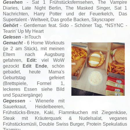
Gesehen
- Sat 1 Frühstücksfernsehen, The Vampire
Diaries,
Late Night Berlin, T
he Masked Singer, Sat 1
Nachrichten, Harry Potter und der Feuerkelch, Das
Supertalent - Weltweit, Das große Backen, Skyscraper
Gehört
- Gentleman feat. Sido - Schöner Tag, *NSYNC -
Tearin' Up My Heart
Gelesen
- InTouch
Gemacht
- 6 Home Workouts
(je 2 am Stück), mit meinen
Eltern nach Augsburg
gefahren,
Edit:
viel WoW
gezockt
Edit Ende
, schön
gebadet, heute Mama's
Geburtstag gefeiert
(Brettspiele, Formel 1,
leckeres Essen siehe Bild
und Spaziergänge)
Gegessen
- Wienerle mit
Sauerkraut, Heidelbeeren,
Frühstücks-Breze, Kaki, Flammkuchen mit Ziegenkäse,
Steak mit Kräuterquark & Nudelsalat, veganes
Frühstücksmüsli, Double Swiss Burger, Protein Spekulatius
Tiramisu