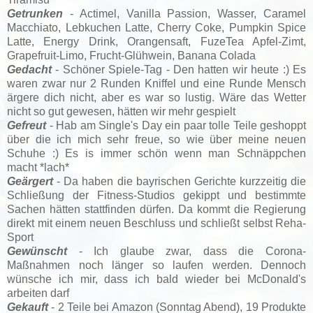
Getrunken
- Actimel, Vanilla Passion, Wasser, Caramel
Macchiato, Lebkuchen Latte, Cherry Coke, Pumpkin Spice
Latte, Energy Drink, Orangensaft, FuzeTea Apfel-Zimt,
Grapefruit-Limo, Frucht-Glühwein, Banana Colada
Gedacht
- Schöner Spiele-Tag - Den hatten wir heute :) Es
waren zwar nur 2 Runden Kniffel und eine Runde Mensch
ärgere dich nicht, aber es war so lustig. Wäre das Wetter
nicht so gut gewesen, hätten wir mehr gespielt
Gefreut
- Hab am Single's Day ein paar tolle Teile geshoppt
über die ich mich sehr freue, so wie über meine neuen
Schuhe :) Es is immer schön wenn man Schnäppchen
macht *lach*
Geärgert
- Da haben die bayrischen Gerichte kurzzeitig die
Schließung der Fitness-Studios gekippt und bestimmte
Sachen hätten stattfinden dürfen. Da kommt die Regierung
direkt mit einem neuen Beschluss und schließt selbst Reha-
Sport
Gewünscht
- Ich glaube zwar, dass die Corona-
Maßnahmen noch länger so laufen werden. Dennoch
wünsche ich mir, dass ich bald wieder bei McDonald's
arbeiten darf
Gekauft
- 2 Teile bei Amazon (Sonntag Abend), 19 Produkte