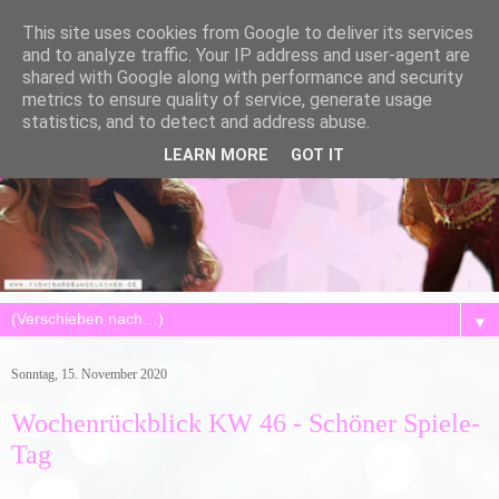
This site uses cookies from Google to deliver its services
and to analyze traffic. Your IP address and user-agent are
shared with Google along with performance and security
metrics to ensure quality of service, generate usage
statistics, and to detect and address abuse.
LEARN MORE
GOT IT
▼
Sonntag, 15. November 2020
Wochenrückblick KW 46 - Schöner Spiele-
Tag